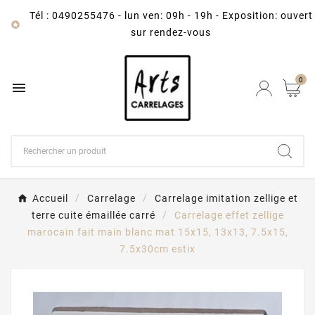
Tél : 0490255476
-
lun ven: 09h - 19h - Exposition: ouvert

sur rendez-vous
0

Accueil
Carrelage
Carrelage imitation zellige et
terre cuite émaillée carré
Carrelage effet zellige
marocain fait main blanc mat 15x15, 13x13, 7.5x15,
7.5x30cm estix