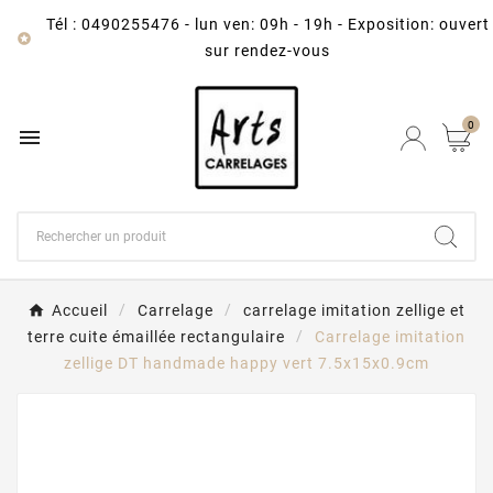
Tél : 0490255476
-
lun ven: 09h - 19h - Exposition: ouvert

sur rendez-vous
0

Accueil
Carrelage
carrelage imitation zellige et
terre cuite émaillée rectangulaire
Carrelage imitation
zellige DT handmade happy vert 7.5x15x0.9cm