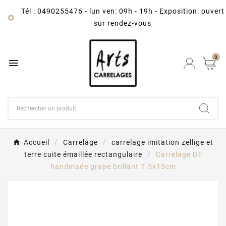
Tél : 0490255476
-
lun ven: 09h - 19h - Exposition: ouvert

sur rendez-vous
0

Accueil
Carrelage
carrelage imitation zellige et
terre cuite émaillée rectangulaire
Carrelage DT
handmade grape brillant 7.5x15cm