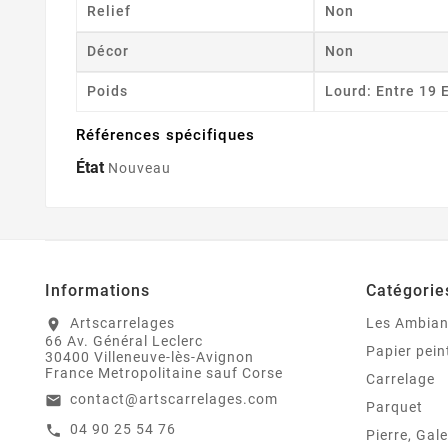
Relief
Non
Décor
Non
Poids
Lourd: Entre 19 
Références spécifiques
État
Nouveau
Informations
Catégorie
Artscarrelages
Les Ambia
location_on
66 Av. Général Leclerc
Papier pein
30400 Villeneuve-lès-Avignon
France Metropolitaine sauf Corse
Carrelage
contact@artscarrelages.com
email
Parquet
04 90 25 54 76
call
Pierre, Gale