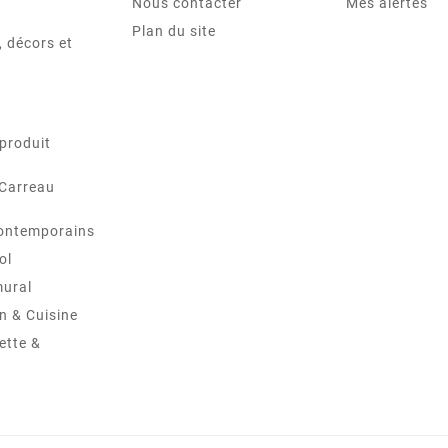
Nous contacter
Mes alertes
Plan du site
 décors et
produit
 Carreau
ontemporains
ol
mural
in & Cuisine
ette &