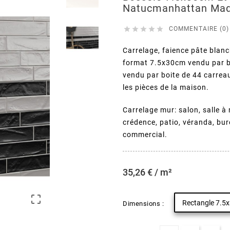
Natucmanhattan Mad





COMMENTAIRE (0)
Carrelage, faience pâte blanc
format 7.5x30cm vendu par b
vendu par boite de 44 carreau
les pièces de la maison.
Carrelage mur: salon, salle à 
crédence, patio, véranda, bur
commercial.
35,26 € / m²

Rectangle 7.5
Dimensions :