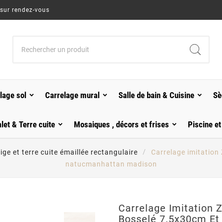
 sur rendez-vous
lage sol
Carrelage mural
Salle de bain & Cuisine
Sè
alet & Terre cuite
Mosaiques , décors et frises
Piscine et
ige et terre cuite émaillée rectangulaire
Carrelage imitation
natucmanhattan madison
Carrelage Imitation Z
Bosselé 7.5x30cm Et