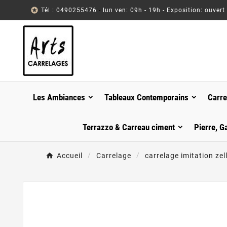

Tél : 0490255476
-
lun ven: 09h - 19h - Exposition: ouvert
Les Ambiances
Tableaux Contemporains
Carre
Terrazzo & Carreau ciment
Pierre, G
Accueil
Carrelage
carrelage imitation zell