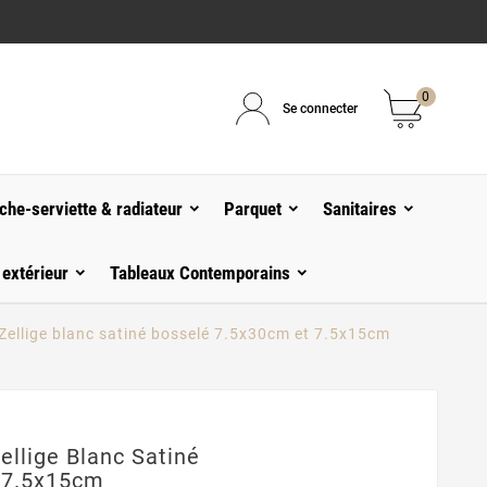
0
Se connecter
che-serviette & radiateur
Parquet
Sanitaires
 extérieur
Tableaux Contemporains
 Zellige blanc satiné bosselé 7.5x30cm et 7.5x15cm
ellige Blanc Satiné
 7.5x15cm