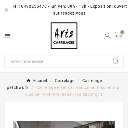
Tél : 0490255476
-
lun ven: 09h - 19h - Exposition: ouvert

sur rendez-vous
0

Accueil
Carrelage
Carrelage
patchwork
Carrelage effet carreau ciment, sol et mur
cuisine 44x44cm realskyros décor gris