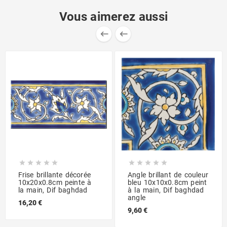
Vous aimerez aussi












Frise brillante décorée
Angle brillant de couleur
10x20x0.8cm peinte à
bleu 10x10x0.8cm peint
la main, Dif baghdad
à la main, Dif baghdad
angle
16,20 €
9,60 €