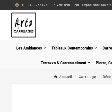

Tél : 0490255476
-
lun ven: 09h - 19h - Exposition: ouvert
Les Ambiances
Tableaux Contemporains
Carre
Terrazzo & Carreau ciment
Pierre, G
Accueil
Carrelage
Décor