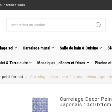
 sur rendez-vous
lage sol
Carrelage mural
Salle de bain & Cuisine
Sè
alet & Terre cuite
Mosaiques , décors et frises
Piscine et
 petit format
Carrelage décor peint à la main décor japona
Carrelage Décor Pein
Japonais 10x10x1cm 