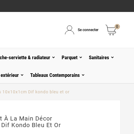
0
Se connecter
che-serviette & radiateur
Parquet
Sanitaires
 extérieur
Tableaux Contemporains
is 10x10x1cm Dif kondo bleu et or
t À La Main Décor
Dif Kondo Bleu Et Or