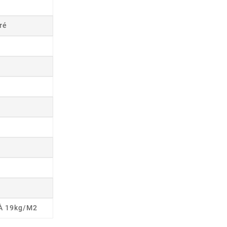
ré
 À 19kg/m2