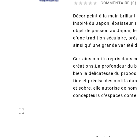





COMMENTAIRE (0)
Décor peint à la main brillan
inspiré du Japon, épaisseur 1
objet de passion au Japon, le
d’une tradition séculaire, pré
ainsi qu’ une grande variété 
Certains motifs repris dans ce
créations.La profondeur du bl
bien la délicatesse du propos
fine et précise des motifs da
et sobre, elle autorise de no
concepteurs d’espaces cont
