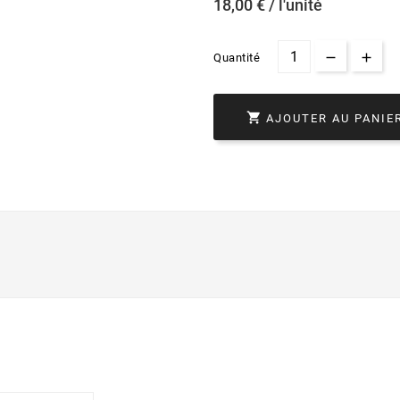
18,00 € / l'unité
Quantité

AJOUTER AU PANIE