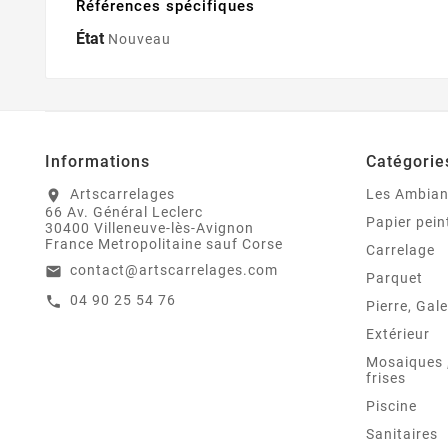
Références spécifiques
État
Nouveau
Informations
Catégorie
Artscarrelages
Les Ambia
location_on
66 Av. Général Leclerc
Papier pein
30400 Villeneuve-lès-Avignon
France Metropolitaine sauf Corse
Carrelage
contact@artscarrelages.com
email
Parquet
04 90 25 54 76
call
Pierre, Gale
Extérieur
Mosaiques ,
frises
Piscine
Sanitaires