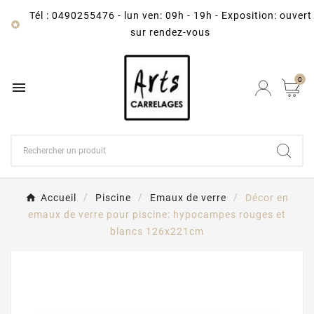
Tél : 0490255476
-
lun ven: 09h - 19h - Exposition: ouvert

sur rendez-vous
0

Accueil
Piscine
Emaux de verre
Décor en
emaux de verre pour piscine: hypocampes rouges et
blancs 126x221cm