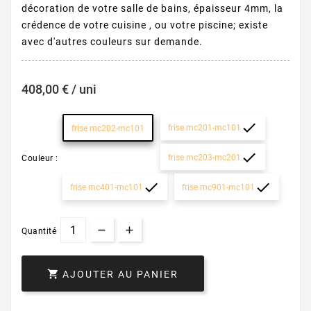
décoration de votre salle de bains, épaisseur 4mm, la
crédence de votre cuisine , ou votre piscine; existe
avec d'autres couleurs sur demande.
408,00 € / uni

frise mc201-mc101
frise mc202-mc101

frise mc203-mc201
Couleur :


frise mc401-mc101
frise mc901-mc101
Quantité

AJOUTER AU PANIER