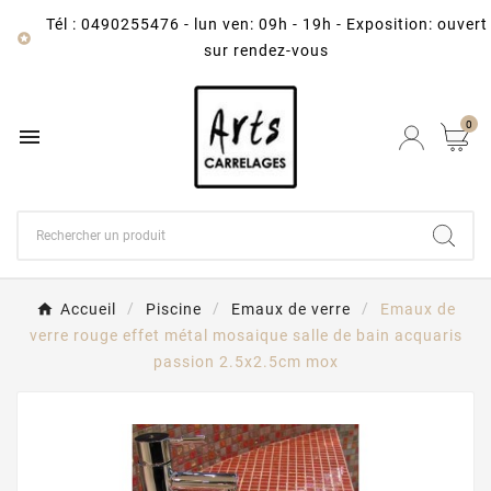
Tél : 0490255476
-
lun ven: 09h - 19h - Exposition: ouvert

sur rendez-vous
0

Accueil
Piscine
Emaux de verre
Emaux de
verre rouge effet métal mosaique salle de bain acquaris
passion 2.5x2.5cm mox