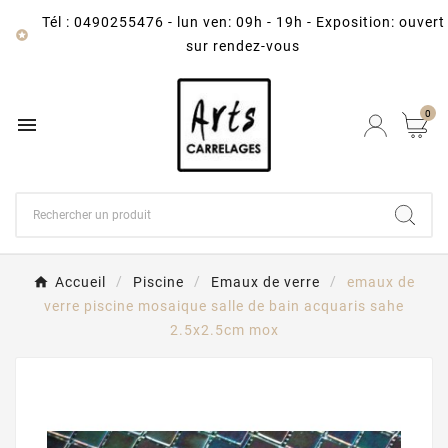
Tél : 0490255476
-
lun ven: 09h - 19h - Exposition: ouvert

sur rendez-vous
0

Accueil
Piscine
Emaux de verre
emaux de
verre piscine mosaique salle de bain acquaris sahe
2.5x2.5cm mox