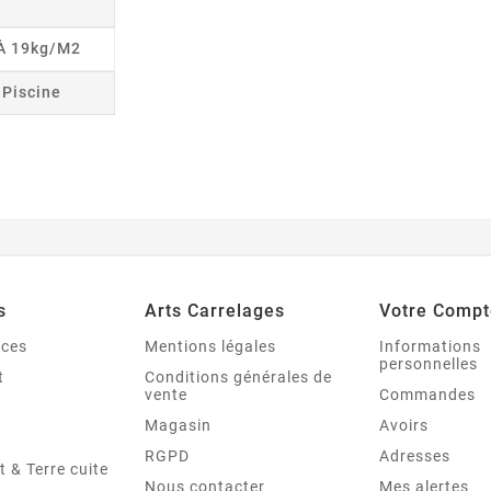
 À 19kg/m2
r Piscine
s
Arts Carrelages
Votre Compt
nces
Mentions légales
Informations
personnelles
t
Conditions générales de
vente
Commandes
Magasin
Avoirs
RGPD
Adresses
t & Terre cuite
Nous contacter
Mes alertes