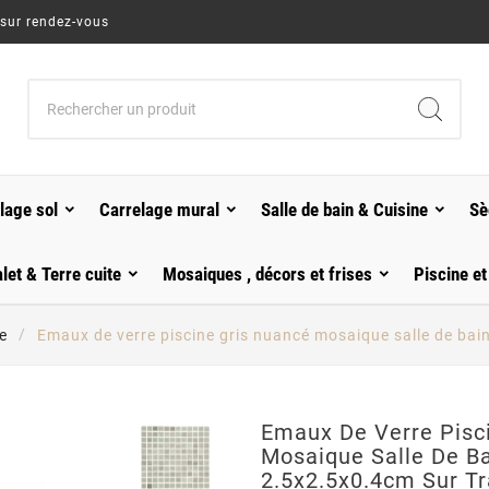
 sur rendez-vous
lage sol
Carrelage mural
Salle de bain & Cuisine
Sè
alet & Terre cuite
Mosaiques , décors et frises
Piscine et
e
Emaux de verre piscine gris nuancé mosaique salle de ba
Emaux De Verre Pisc
Mosaique Salle De B
2.5x2.5x0.4cm Sur T