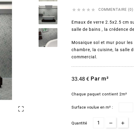





COMMENTAIRE (0)
Emaux de verre 2.5x2.5 cm su
salle de bains , la crédence de
Mosaique sol et mur pour les p
chambre, la cuisine, la salle d
commercial.
Par m²
33.48 €
Chaque paquet contient 2m²
Surface voulue en m² :

Quantité