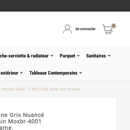
0
Se connecter
che-serviette & radiateur
Parquet
Sanitaires
 extérieur
Tableaux Contemporains
in moxbr-4001 2.5x2.5x0.4cm sur trame.
ine Gris Nuancé
ain Moxbr-4001
rame.