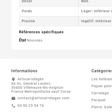
Décor
Non
Poids
Leger: Inférieur
Piscine
Ingélif: Intérieu
Références spécifiques
État
Nouveau
Informations
Catégorie
Artscarrelages
Les Ambia
location_on
66 Av. Général Leclerc
Papier pein
30400 Villeneuve-lès-Avignon
France Metropolitaine sauf Corse
Carrelage
contact@artscarrelages.com
email
Parquet
04 90 25 54 76
call
Pierre, Gale