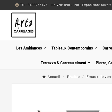

Tél : 0490255476
-
lun ven: 09h - 19h - Exposition: ouvert
Les Ambiances
Tableaux Contemporains
Carre
Terrazzo & Carreau ciment
Pierre, G
Accueil
Piscine
Emaux de verr