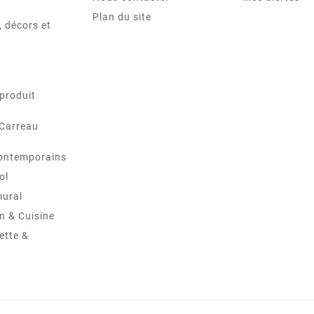
Plan du site
 décors et
produit
 Carreau
ontemporains
ol
mural
in & Cuisine
ette &