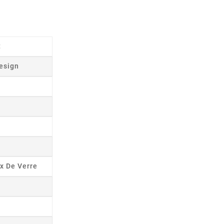
t
esign
x De Verre