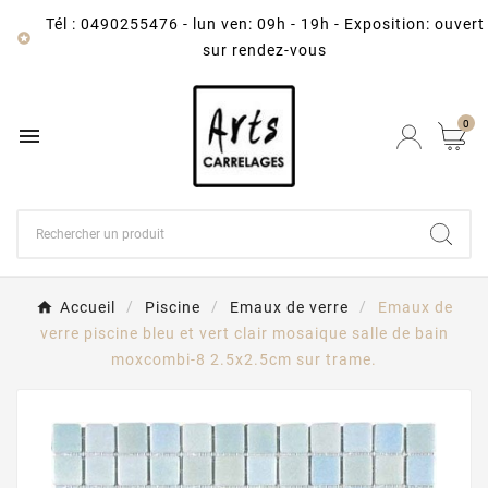
Tél : 0490255476
-
lun ven: 09h - 19h - Exposition: ouvert

sur rendez-vous
0

Accueil
Piscine
Emaux de verre
Emaux de
verre piscine bleu et vert clair mosaique salle de bain
moxcombi-8 2.5x2.5cm sur trame.