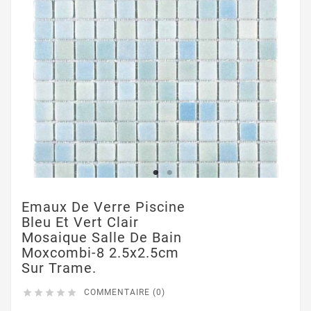
Emaux De Verre Piscine
Bleu Et Vert Clair
Mosaique Salle De Bain
Moxcombi-8 2.5x2.5cm
Sur Trame.





COMMENTAIRE (0)