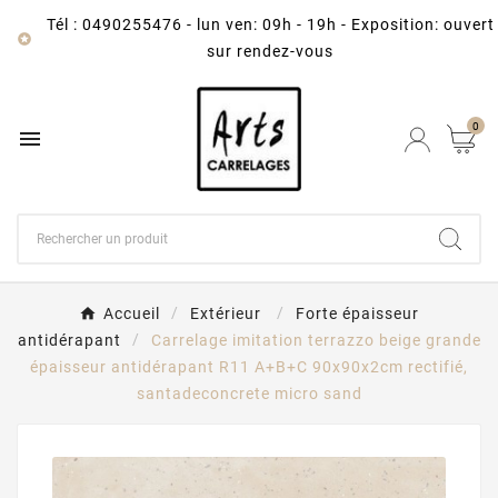
Tél : 0490255476
-
lun ven: 09h - 19h - Exposition: ouvert

sur rendez-vous
0

Accueil
Extérieur
Forte épaisseur
antidérapant
Carrelage imitation terrazzo beige grande
épaisseur antidérapant R11 A+B+C 90x90x2cm rectifié,
santadeconcrete micro sand