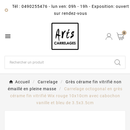
Tél : 0490255476
-
lun ven: 09h - 19h - Exposition: ouvert

sur rendez-vous
0

Accueil
Carrelage
Grès cérame fin vitrifié non
émaillé en pleine masse
Carrelage octogonal en grès
cérame fin vitrifié Wix rouge 10x10cm avec cabochon
vanille et bleu de 3.5x3.5cm