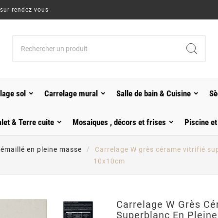
 sur rendez-vous
lage sol
Carrelage mural
Salle de bain & Cuisine
Sè
alet & Terre cuite
Mosaiques , décors et frises
Piscine et
 émaillé en pleine masse
Carrelage W grès cérame vitrifié 
10x10cm
Carrelage W Grès Cér
Superblanc En Plein