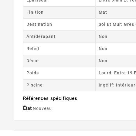
Epaisseur
Entre 9mm Et 1
Finition
Mat
Destination
Sol Et Mur: Grè
Antidérapant
Non
Relief
Non
Décor
Non
Poids
Lourd: Entre 19 
Piscine
Ingélif: Intérieu
Références spécifiques
État
Nouveau