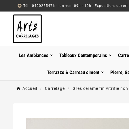

Tél : 0490255476
-
lun ven: 09h - 19h - Exposition: ouvert
Les Ambiances
Tableaux Contemporains
Carre
Terrazzo & Carreau ciment
Pierre, G
Accueil
Carrelage
Grès cérame fin vitrifié non