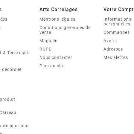
s
Arts Carrelages
Votre Compt
nces
Mentions légales
Informations
personnelles
t
Conditions générales de
vente
Commandes
Magasin
Avoirs
RGPD
Adresses
t & Terre cuite
Nous contacter
Mes alertes
Plan du site
 décors et
produit
 Carreau
ontemporains