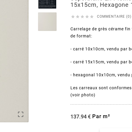
15x15cm, Hexagone





COMMENTAIRE (0)
Carrelage de grès cérame fin 
de format:
- carré 10x10cm, vendu par b
- carré 15x15cm, vendu par b
- hexagonal 10x10cm, vendu p
Les carreaux sont conformes
(voir photo)

Par m²
137.94 €