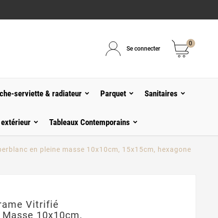
0
Se connecter
che-serviette & radiateur
Parquet
Sanitaires
 extérieur
Tableaux Contemporains
superblanc en pleine masse 10x10cm, 15x15cm, hexagone
ame Vitrifié
e Masse 10x10cm,