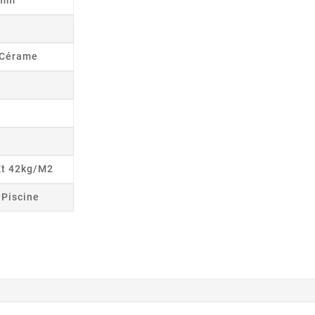
8mm
s Cérame
Et 42kg/m2
r Piscine