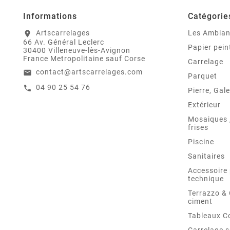
Informations
Catégorie
Artscarrelages
Les Ambia
location_on
66 Av. Général Leclerc
Papier pein
30400 Villeneuve-lès-Avignon
France Metropolitaine sauf Corse
Carrelage
contact@artscarrelages.com
email
Parquet
04 90 25 54 76
call
Pierre, Gale
Extérieur
Mosaiques ,
frises
Piscine
Sanitaires
Accessoire 
technique
Terrazzo &
ciment
Tableaux C