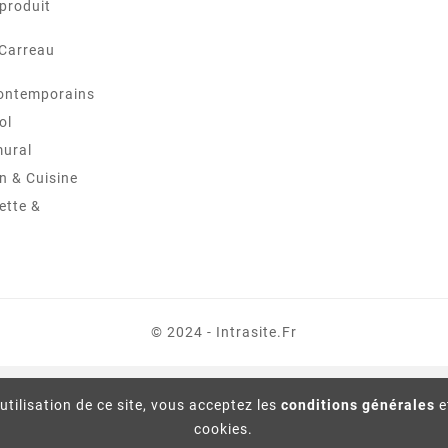
produit
 Carreau
ontemporains
ol
mural
in & Cuisine
ette &
© 2024 - Intrasite.fr
utilisation de ce site, vous acceptez les
conditions générales
e
cookies.