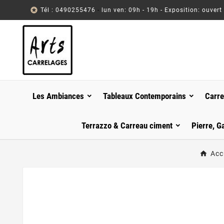

Tél : 0490255476
-
lun ven: 09h - 19h - Exposition: ouvert
Les Ambiances
Tableaux Contemporains
Carre
Terrazzo & Carreau ciment
Pierre, G
Acc