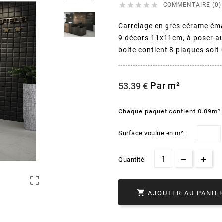





COMMENTAIRE (0)
Carrelage en grès cérame ém
9 décors 11x11cm, à poser au
boite contient 8 plaques soit
Par m²
53.39 €
Chaque paquet contient 0.89m²
Surface voulue en m² :
Quantité


AJOUTER AU PANIE