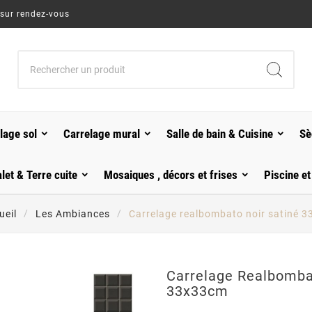
 sur rendez-vous
lage sol
Carrelage mural
Salle de bain & Cuisine
Sè
alet & Terre cuite
Mosaiques , décors et frises
Piscine et
ueil
Les Ambiances
Carrelage realbombato noir satiné 
Carrelage Realbomba
33x33cm