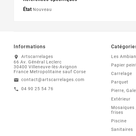
État
Nouveau
Informations
Catégorie
Artscarrelages
Les Ambia
location_on
66 Av. Général Leclerc
Papier pein
30400 Villeneuve-lès-Avignon
France Metropolitaine sauf Corse
Carrelage
contact@artscarrelages.com
email
Parquet
04 90 25 54 76
call
Pierre, Gale
Extérieur
Mosaiques ,
frises
Piscine
Sanitaires