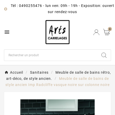
Tél : 0490255476
-
lun ven: 09h - 19h - Exposition: ouvert

sur rendez-vous
0

Accueil
Sanitaires
Meuble de salle de bains rétro,
art-déco, de style ancien.
Meuble de salle de bains de
style ancien Imp Radcliffe vasque noire sur colonne noire