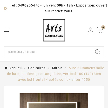
Tél : 0490255476
-
lun ven: 09h - 19h - Exposition: ouvert

sur rendez-vous
0

Accueil
Sanitaires
Miroir
Miroir lumineux salle
de bain, moderne, rectangulaire, vertical 100x140x3cm
avec led frontal 4 cotés compx enter 4050