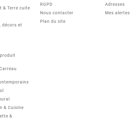
RGPD
Adresses
t & Terre cuite
Nous contacter
Mes alertes
Plan du site
 décors et
produit
 Carreau
ontemporains
ol
mural
in & Cuisine
ette &