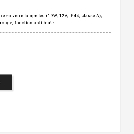
e en verre lampe led (19W, 12V, IP44, classe A),
arouge, fonction anti-buée.
R