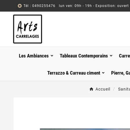

Tél : 0490255476
-
lun ven: 09h - 19h - Exposition: ouvert
Les Ambiances
Tableaux Contemporains
Carre
Terrazzo & Carreau ciment
Pierre, G
Accueil
Sanit