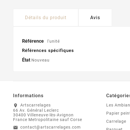
Détails du produit
Avis
Référence
l'unité
Références spécifiques
État
Nouveau
Informations
Catégorie
Artscarrelages
Les Ambia
location_on
66 Av. Général Leclerc
Papier pein
30400 Villeneuve-lès-Avignon
France Metropolitaine sauf Corse
Carrelage
contact@artscarrelages.com
email
Parquet