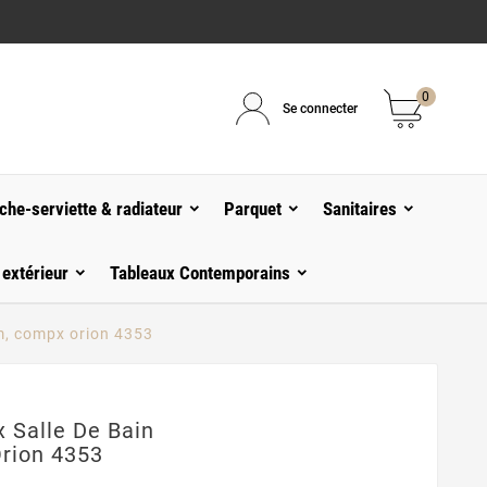
0
Se connecter
che-serviette & radiateur
Parquet
Sanitaires
 extérieur
Tableaux Contemporains
m, compx orion 4353
 Salle De Bain
rion 4353