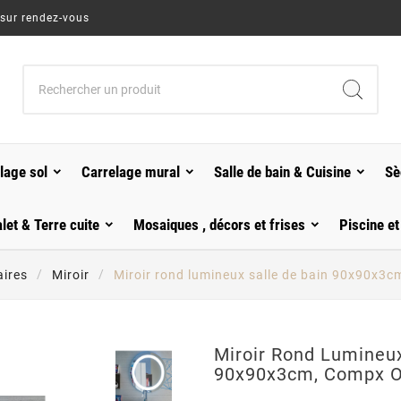
 sur rendez-vous
lage sol
Carrelage mural
Salle de bain & Cuisine
Sè
alet & Terre cuite
Mosaiques , décors et frises
Piscine et
aires
Miroir
Miroir rond lumineux salle de bain 90x90x3c
Miroir Rond Lumineux
90x90x3cm, Compx O