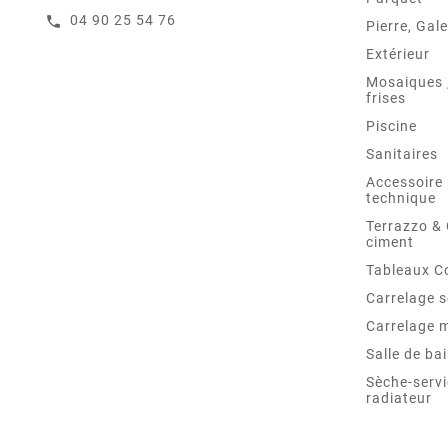
04 90 25 54 76
call
Pierre, Gale
Extérieur
Mosaiques ,
frises
Piscine
Sanitaires
Accessoire 
technique
Terrazzo &
ciment
Tableaux C
Carrelage s
Carrelage 
Salle de ba
Sèche-servi
radiateur