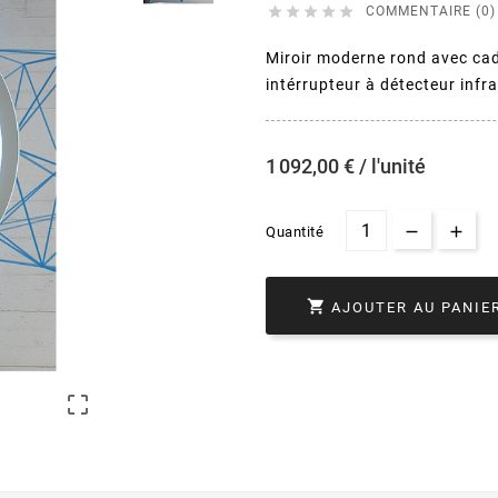





COMMENTAIRE (0)
Miroir moderne rond avec cadr
intérrupteur à détecteur infr
1 092,00 € / l'unité
Quantité

AJOUTER AU PANIE
