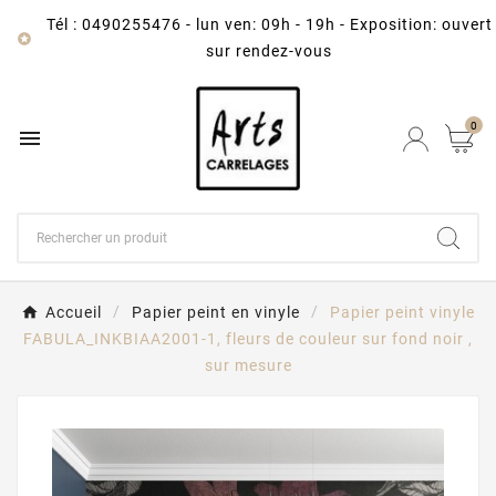
Tél : 0490255476
-
lun ven: 09h - 19h - Exposition: ouvert

sur rendez-vous
0

Accueil
Papier peint en vinyle
Papier peint vinyle
FABULA_INKBIAA2001-1, fleurs de couleur sur fond noir ,
sur mesure