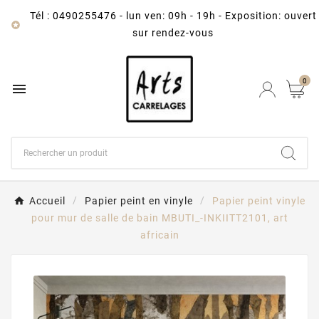
Tél : 0490255476
-
lun ven: 09h - 19h - Exposition: ouvert

sur rendez-vous
0

Accueil
Papier peint en vinyle
Papier peint vinyle
pour mur de salle de bain MBUTI_-INKIITT2101, art
africain