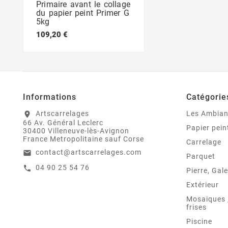
Primaire avant le collage
du papier peint Primer G
5kg
109,20 €
Informations
Catégorie
Artscarrelages
Les Ambia
location_on
66 Av. Général Leclerc
Papier pein
30400 Villeneuve-lès-Avignon
France Metropolitaine sauf Corse
Carrelage
contact@artscarrelages.com
email
Parquet
04 90 25 54 76
call
Pierre, Gale
Extérieur
Mosaiques ,
frises
Piscine