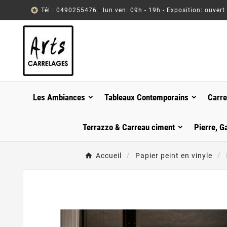

Tél : 0490255476
-
lun ven: 09h - 19h - Exposition: ouvert
Les Ambiances
Tableaux Contemporains
Carre
Terrazzo & Carreau ciment
Pierre, G
Accueil
Papier peint en vinyle