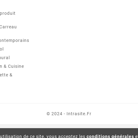
produit
 Carreau
ontemporains
ol
mural
in & Cuisine
ette &
© 2024 - Intrasite.fr
utilisation de ce site, vous acceptez les
conditions générales
e