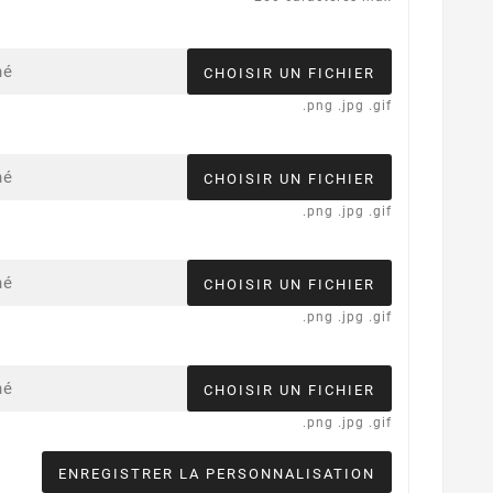
né
CHOISIR UN FICHIER
.png .jpg .gif
né
CHOISIR UN FICHIER
.png .jpg .gif
né
CHOISIR UN FICHIER
.png .jpg .gif
né
CHOISIR UN FICHIER
.png .jpg .gif
ENREGISTRER LA PERSONNALISATION