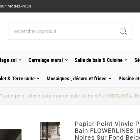
 sur rendez-vous
lage sol
Carrelage mural
Salle de bain & Cuisine
Sè
alet & Terre cuite
Mosaiques , décors et frises
Piscine et
Papier peint vinyle pour mur de salle de bain FLOWERLINES_IN
Papier Peint Vinyle 
Bain FLOWERLINES_
Noires Sur Fond Beig