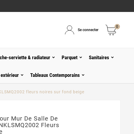
0
Se connecter
che-serviette & radiateur
Parquet
Sanitaires
 extérieur
Tableaux Contemporains
KLSMQ2002 fleurs noires sur fond beige
Pour Mur De Salle De
INKLSMQ2002 Fleurs
e