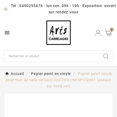
Tél : 0490255476
-
lun ven: 09h - 19h - Exposition: ouvert

sur rendez-vous
0

Accueil
Papier peint en vinyle
Papier peint vinyle
pour mur de salle de bain IQUITOS_INKSPVI2001 oiseaux
sur fond vert