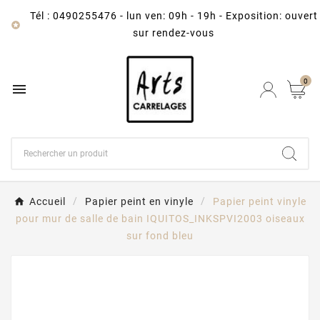
Tél : 0490255476
-
lun ven: 09h - 19h - Exposition: ouvert

sur rendez-vous
0

Accueil
Papier peint en vinyle
Papier peint vinyle
pour mur de salle de bain IQUITOS_INKSPVI2003 oiseaux
sur fond bleu