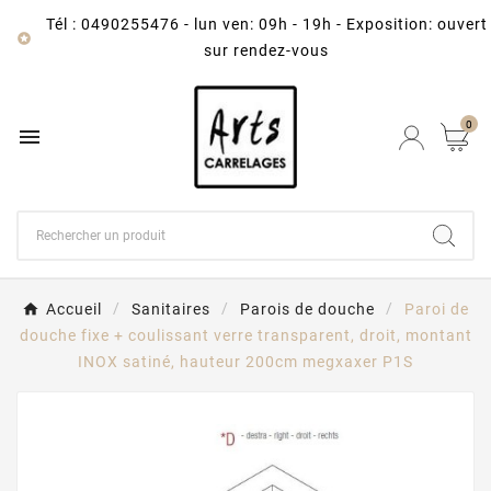
Tél : 0490255476
-
lun ven: 09h - 19h - Exposition: ouvert

sur rendez-vous
0

Accueil
Sanitaires
Parois de douche
Paroi de
douche fixe + coulissant verre transparent, droit, montant
INOX satiné, hauteur 200cm megxaxer P1S