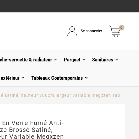
0
Se connecter
che-serviette & radiateur
Parquet
Sanitaires
 extérieur
Tableaux Contemporains
ossé satiné, hauteur 200cm largeur variable megxzen sao
 En Verre Fumé Anti-
nze Brossé Satiné,
ur Variable Megxzen