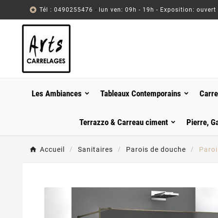

Tél : 0490255476
-
lun ven: 09h - 19h - Exposition: ouvert
Les Ambiances
Tableaux Contemporains
Carre
Terrazzo & Carreau ciment
Pierre, G
Accueil
Sanitaires
Parois de douche
Paroi