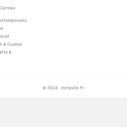
 Carreau
ontemporains
ol
mural
in & Cuisine
ette &
© 2024 - Intrasite.fr