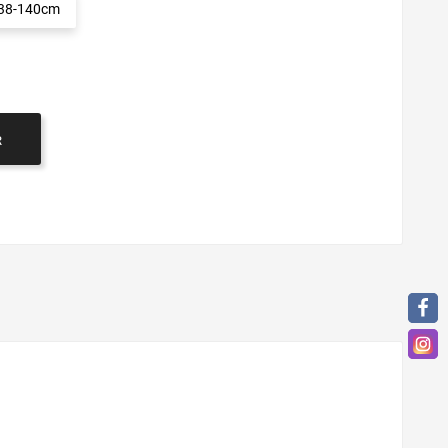
 138-140cm
R