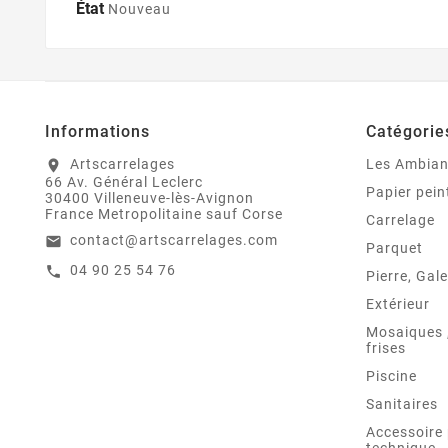
État
Nouveau
Informations
Catégorie
Artscarrelages
Les Ambia
location_on
66 Av. Général Leclerc
Papier pein
30400 Villeneuve-lès-Avignon
France Metropolitaine sauf Corse
Carrelage
contact@artscarrelages.com
email
Parquet
04 90 25 54 76
call
Pierre, Gale
Extérieur
Mosaiques ,
frises
Piscine
Sanitaires
Accessoire 