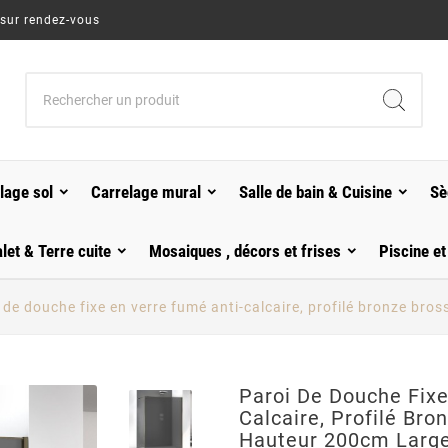
 sur rendez-vous
lage sol
Carrelage mural
Salle de bain & Cuisine
Sè
alet & Terre cuite
Mosaiques , décors et frises
Piscine et
 de douche fixe en verre fumé anti-calcaire, profilé bronze br
Paroi De Douche Fixe
Calcaire, Profilé Bro
Hauteur 200cm Large