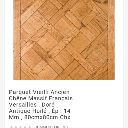
Parquet Vieilli Ancien
Chêne Massif Français
Versailles , Doré
Antique Huilé , Ép : 14
Mm , 80cmx80cm Chx





COMMENTAIRE (0)