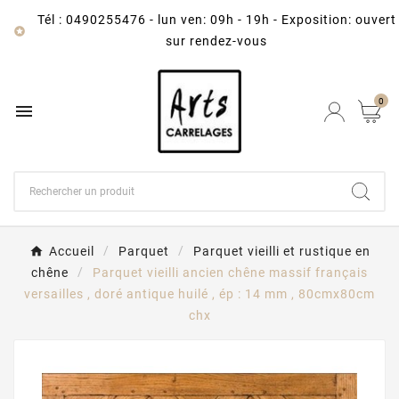
Tél : 0490255476
-
lun ven: 09h - 19h - Exposition: ouvert

sur rendez-vous
0

Accueil
Parquet
Parquet vieilli et rustique en
chêne
Parquet vieilli ancien chêne massif français
versailles , doré antique huilé , ép : 14 mm , 80cmx80cm
chx