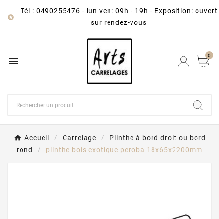
Tél : 0490255476
-
lun ven: 09h - 19h - Exposition: ouvert

sur rendez-vous
0

Accueil
Carrelage
Plinthe à bord droit ou bord
rond
plinthe bois exotique peroba 18x65x2200mm