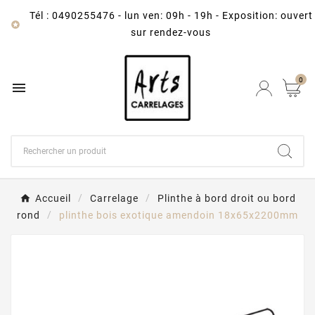
Tél : 0490255476
-
lun ven: 09h - 19h - Exposition: ouvert

sur rendez-vous
0

Accueil
Carrelage
Plinthe à bord droit ou bord
rond
plinthe bois exotique amendoin 18x65x2200mm