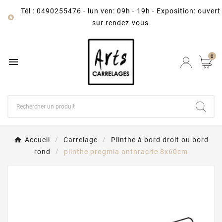
Tél : 0490255476
-
lun ven: 09h - 19h - Exposition: ouvert

sur rendez-vous
0

Accueil
Carrelage
Plinthe à bord droit ou bord
rond
plinthe progmia anthracite 8x60cm