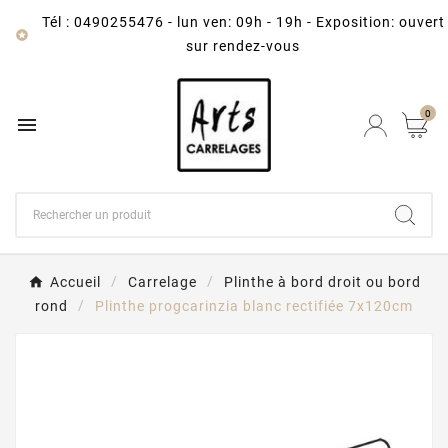
Tél : 0490255476
-
lun ven: 09h - 19h - Exposition: ouvert

sur rendez-vous
0

Accueil
Carrelage
Plinthe à bord droit ou bord
rond
Plinthe progcarinzia blanc rectifiée 7x120cm