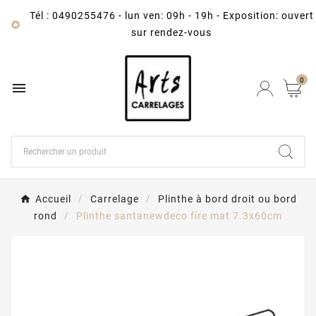
Tél : 0490255476
-
lun ven: 09h - 19h - Exposition: ouvert

sur rendez-vous
0

Accueil
Carrelage
Plinthe à bord droit ou bord
rond
Plinthe santanewdeco fire mat 7.3x60cm