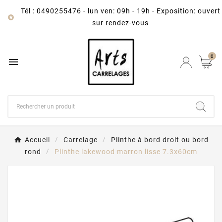
Tél : 0490255476
-
lun ven: 09h - 19h - Exposition: ouvert

sur rendez-vous
0

Accueil
Carrelage
Plinthe à bord droit ou bord
rond
Plinthe lakewood marron lisse 7.3x60cm