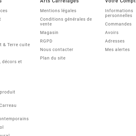
s
Arts Carrelages
Votre Compt
nces
Mentions légales
Informations
personnelles
t
Conditions générales de
vente
Commandes
Magasin
Avoirs
RGPD
Adresses
t & Terre cuite
Nous contacter
Mes alertes
Plan du site
 décors et
produit
 Carreau
ontemporains
ol
mural