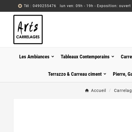

Tél : 0490255476
-
lun ven: 09h - 19h - Exposition: ouvert
Les Ambiances
Tableaux Contemporains
Carre
Terrazzo & Carreau ciment
Pierre, G
Accueil
Carrelag