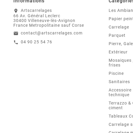
Informations
Catégorie
Artscarrelages
Les Ambia
location_on
66 Av. Général Leclerc
Papier pein
30400 Villeneuve-lès-Avignon
France Metropolitaine sauf Corse
Carrelage
contact@artscarrelages.com
email
Parquet
04 90 25 54 76
call
Pierre, Gale
Extérieur
Mosaiques ,
frises
Piscine
Sanitaires
Accessoire 
technique
Terrazzo &
ciment
Tableaux C
Carrelage s
Carrelage 