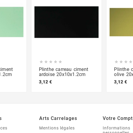









ciment
Plinthe carreau ciment
Plinthe 
1.2cm
ardoise 20x10x1.2cm
olive 2
3,12 €
3,12 €
s
Arts Carrelages
Votre Compt
nces
Mentions légales
Informations
personnelles