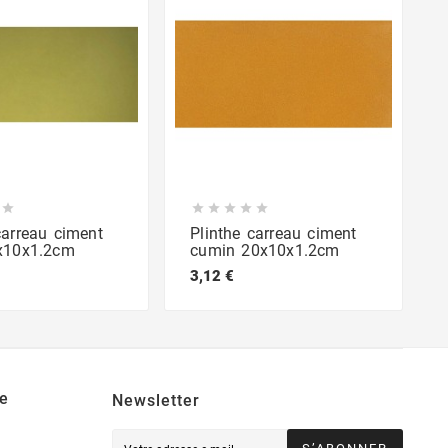






carreau ciment
Plinthe carreau ciment
0x10x1.2cm
cumin 20x10x1.2cm
3,12 €
e
Newsletter