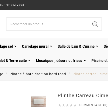
 sur rendez-vous
lage sol
Carrelage mural
Salle de bain & Cuisine
Sè
alet & Terre cuite
Mosaiques , décors et frises
Piscine et
ge
Plinthe à bord droit ou bord rond
Plinthe carreau cim
Plinthe Carreau Cim





COMMENTAIRE (0)