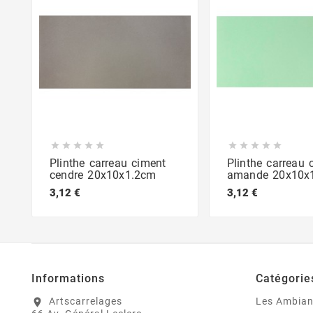










Plinthe carreau ciment
Plinthe carreau 
cendre 20x10x1.2cm
amande 20x10x
3,12 €
3,12 €
Informations
Catégorie
Artscarrelages
Les Ambia
location_on