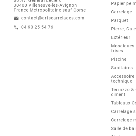
66 Av. Général Leclerc
Papier pein
30400 Villeneuve-lès-Avignon
France Metropolitaine sauf Corse
Carrelage
contact@artscarrelages.com
email
Parquet
04 90 25 54 76
call
Pierre, Gale
Extérieur
Mosaiques ,
frises
Piscine
Sanitaires
Accessoire 
technique
Terrazzo &
ciment
Tableaux C
Carrelage s
Carrelage 
Salle de ba