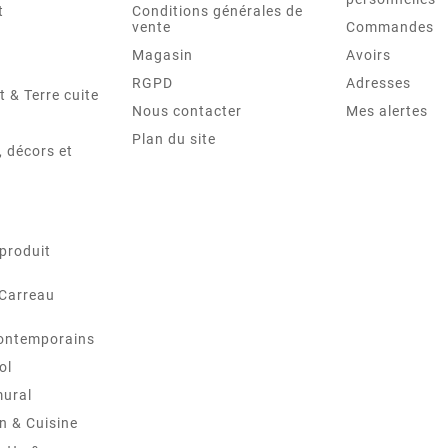
t
Conditions générales de
vente
Commandes
Magasin
Avoirs
RGPD
Adresses
t & Terre cuite
Nous contacter
Mes alertes
Plan du site
 décors et
produit
 Carreau
ontemporains
ol
mural
in & Cuisine