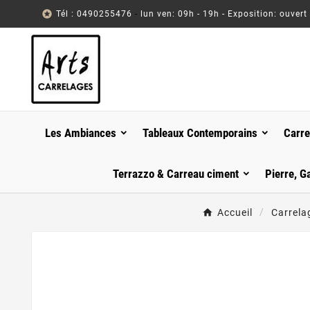

Tél : 0490255476
-
lun ven: 09h - 19h - Exposition: ouvert
Les Ambiances
Tableaux Contemporains
Carre
Terrazzo & Carreau ciment
Pierre, G
Accueil
Carrela