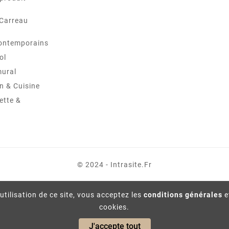
 Carreau
ontemporains
ol
mural
in & Cuisine
ette &
© 2024 - Intrasite.fr
utilisation de ce site, vous acceptez les
conditions générales
e
cookies.
J'accepte tout