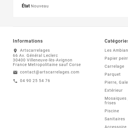
État
Nouveau
Informations
Catégorie
Artscarrelages
Les Ambia
location_on
66 Av. Général Leclerc
Papier pein
30400 Villeneuve-lès-Avignon
France Metropolitaine sauf Corse
Carrelage
contact@artscarrelages.com
email
Parquet
04 90 25 54 76
call
Pierre, Gale
Extérieur
Mosaiques ,
frises
Piscine
Sanitaires
Accessoire 