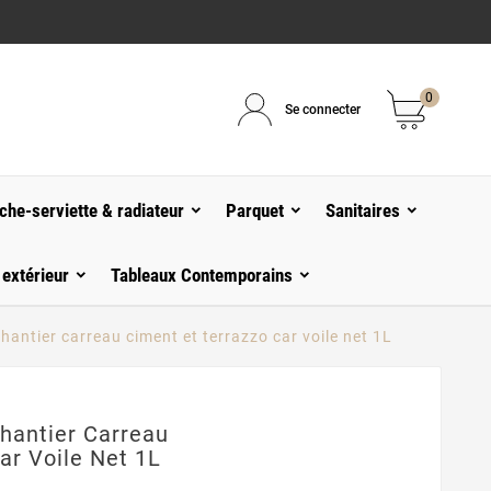
0
Se connecter
che-serviette & radiateur
Parquet
Sanitaires
 extérieur
Tableaux Contemporains
chantier carreau ciment et terrazzo car voile net 1L
Chantier Carreau
ar Voile Net 1L