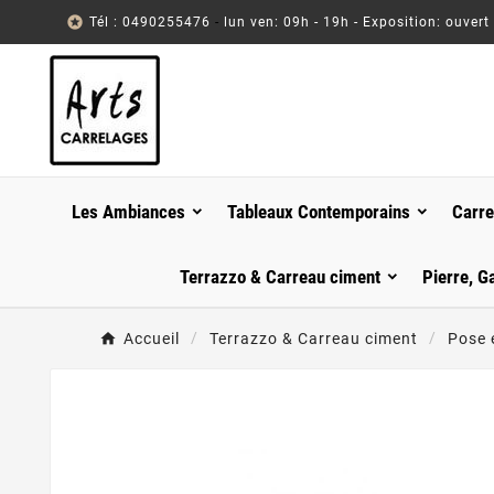

Tél : 0490255476
-
lun ven: 09h - 19h - Exposition: ouvert
Les Ambiances
Tableaux Contemporains
Carre
Terrazzo & Carreau ciment
Pierre, G
Accueil
Terrazzo & Carreau ciment
Pose 