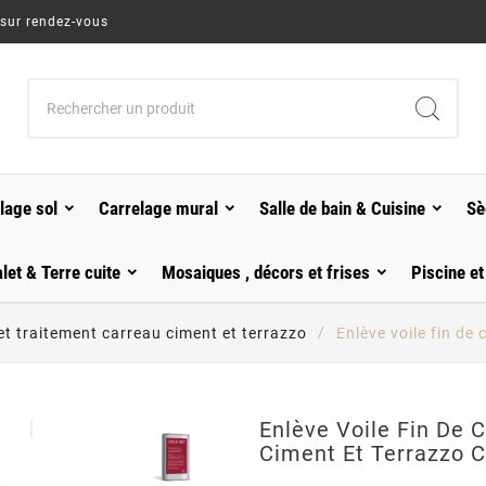
 sur rendez-vous
lage sol
Carrelage mural
Salle de bain & Cuisine
Sè
alet & Terre cuite
Mosaiques , décors et frises
Piscine et
et traitement carreau ciment et terrazzo
Enlève voile fin de 
Enlève Voile Fin De 
Ciment Et Terrazzo C