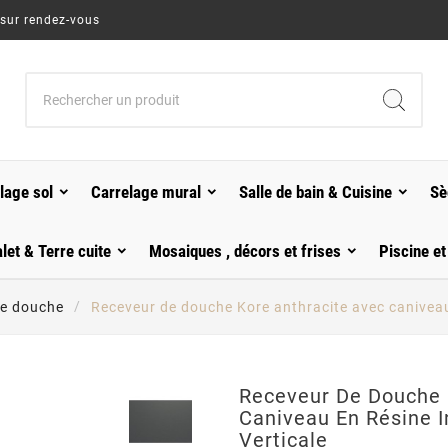
 sur rendez-vous
lage sol
Carrelage mural
Salle de bain & Cuisine
Sè
alet & Terre cuite
Mosaiques , décors et frises
Piscine et
de douche
Receveur de douche Kore anthracite avec caniveau 
Receveur De Douche 
Caniveau En Résine I
Verticale