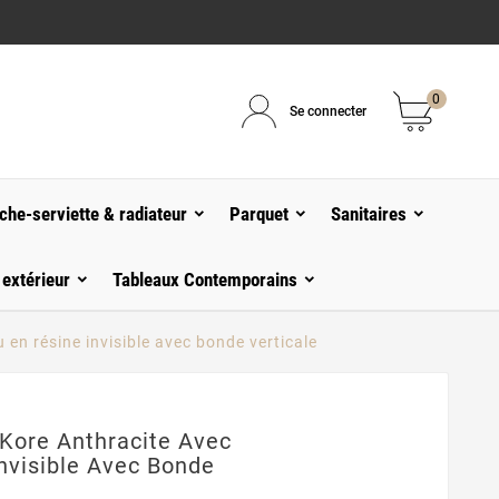
0
Se connecter
che-serviette & radiateur
Parquet
Sanitaires
 extérieur
Tableaux Contemporains
en résine invisible avec bonde verticale
Kore Anthracite Avec
nvisible Avec Bonde