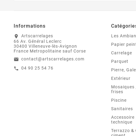
Informations
Catégorie
Artscarrelages
Les Ambia
location_on
66 Av. Général Leclerc
Papier pein
30400 Villeneuve-lès-Avignon
France Metropolitaine sauf Corse
Carrelage
contact@artscarrelages.com
email
Parquet
04 90 25 54 76
call
Pierre, Gale
Extérieur
Mosaiques ,
frises
Piscine
Sanitaires
Accessoire 
technique
Terrazzo &
ciment