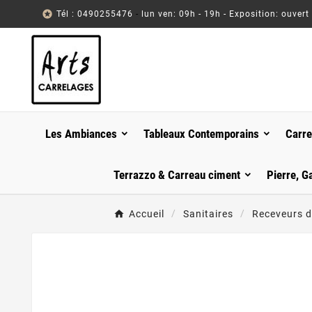

Tél : 0490255476
-
lun ven: 09h - 19h - Exposition: ouvert
Les Ambiances
Tableaux Contemporains
Carre
Terrazzo & Carreau ciment
Pierre, G
Accueil
Sanitaires
Receveurs 