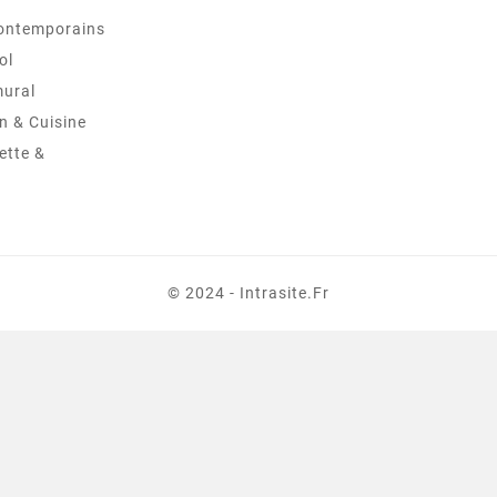
ontemporains
ol
mural
in & Cuisine
ette &
© 2024 - Intrasite.fr