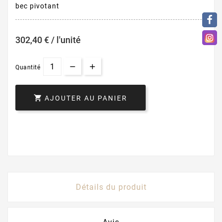
bec pivotant
302,40 € / l'unité
Quantité

AJOUTER AU PANIER
Détails du produit