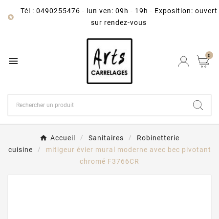
Tél : 0490255476
-
lun ven: 09h - 19h - Exposition: ouvert

sur rendez-vous
0

Accueil
Sanitaires
Robinetterie
cuisine
mitigeur évier mural moderne avec bec pivotant
chromé F3766CR