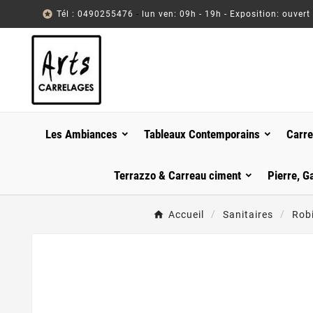

Tél : 0490255476
-
lun ven: 09h - 19h - Exposition: ouvert
Les Ambiances
Tableaux Contemporains
Carre
Terrazzo & Carreau ciment
Pierre, G
Accueil
Sanitaires
Robi