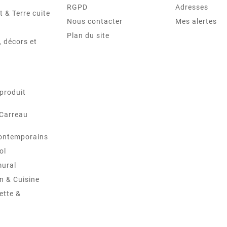
RGPD
Adresses
t & Terre cuite
Nous contacter
Mes alertes
Plan du site
 décors et
produit
 Carreau
ontemporains
ol
mural
in & Cuisine
ette &