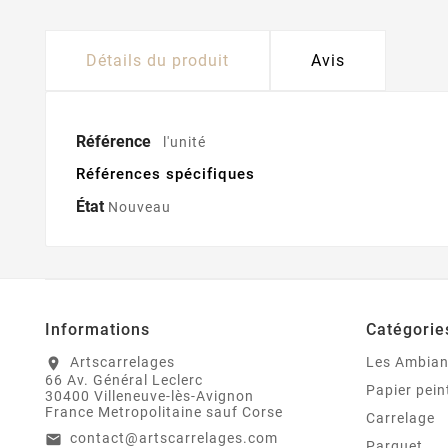
Détails du produit
Avis
Référence
l'unité
Références spécifiques
État
Nouveau
Informations
Catégorie
Artscarrelages
Les Ambia
location_on
66 Av. Général Leclerc
Papier pein
30400 Villeneuve-lès-Avignon
France Metropolitaine sauf Corse
Carrelage
contact@artscarrelages.com
email
Parquet