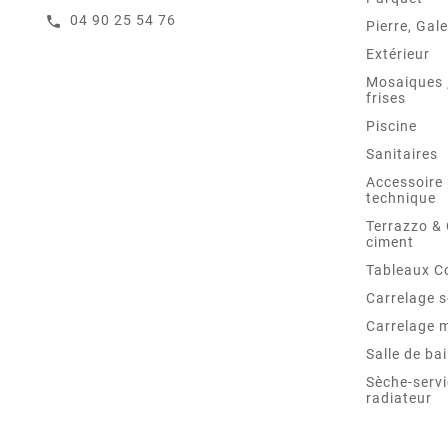
04 90 25 54 76
call
Pierre, Gale
Extérieur
Mosaiques ,
frises
Piscine
Sanitaires
Accessoire 
technique
Terrazzo &
ciment
Tableaux C
Carrelage s
Carrelage 
Salle de ba
Sèche-servi
radiateur