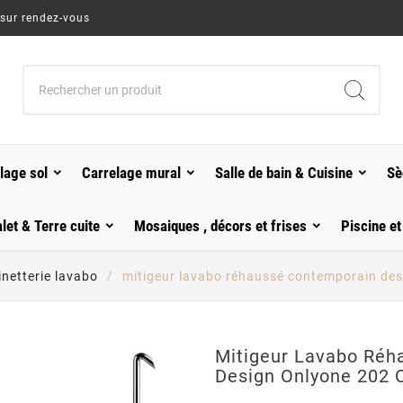
 sur rendez-vous
lage sol
Carrelage mural
Salle de bain & Cuisine
Sè
alet & Terre cuite
Mosaiques , décors et frises
Piscine et
netterie lavabo
mitigeur lavabo réhaussé contemporain de
Mitigeur Lavabo Réh
Design Onlyone 202