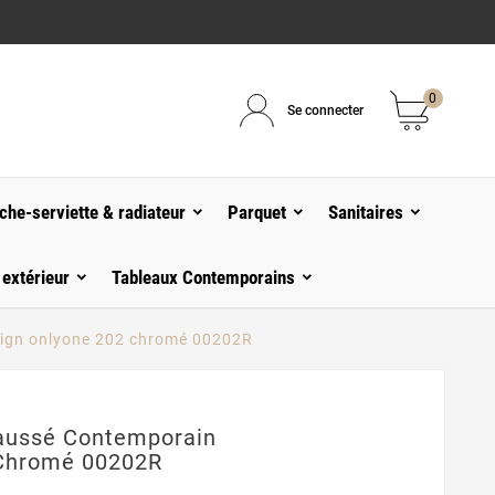
0
Se connecter
che-serviette & radiateur
Parquet
Sanitaires
 extérieur
Tableaux Contemporains
sign onlyone 202 chromé 00202R
aussé Contemporain
 Chromé 00202R