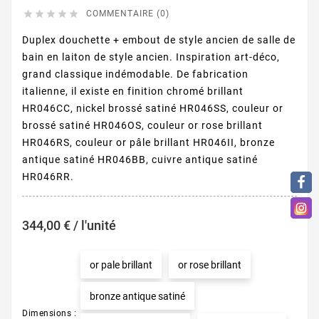





COMMENTAIRE (0)
Duplex douchette + embout de style ancien de salle de
bain en laiton de style ancien. Inspiration art-déco,
grand classique indémodable. De fabrication
italienne, il existe en finition chromé brillant
HR046CC, nickel brossé satiné HR046SS, couleur or
brossé satiné HR046OS, couleur or rose brillant
HR046RS, couleur or pâle brillant HR046II, bronze
antique satiné HR046BB, cuivre antique satiné
HR046RR.
344,00 € / l'unité
or pale brillant
or rose brillant
bronze antique satiné
Dimensions :