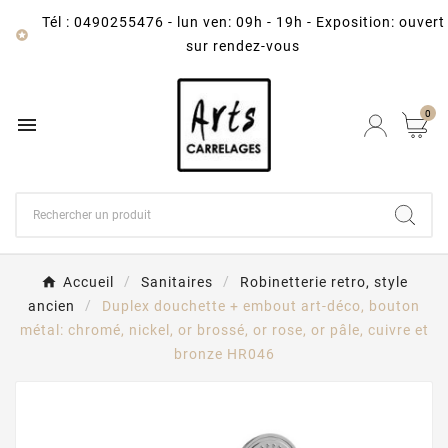
Tél : 0490255476
-
lun ven: 09h - 19h - Exposition: ouvert

sur rendez-vous
0

Accueil
Sanitaires
Robinetterie retro, style
ancien
Duplex douchette + embout art-déco, bouton
métal: chromé, nickel, or brossé, or rose, or pâle, cuivre et
bronze HR046