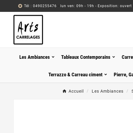

Tél : 0490255476
-
lun ven: 09h - 19h - Exposition: ouvert
Les Ambiances
Tableaux Contemporains
Carre
Terrazzo & Carreau ciment
Pierre, G
Accueil
Les Ambiances