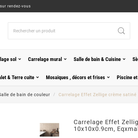
 sur rendez-vous
lage sol
Carrelage mural
Salle de bain & Cuisine
Sè
alet & Terre cuite
Mosaiques , décors et frises
Piscine et
Salle de bain de couleur
Carrelage Effet Zellige crème sati
Carrelage Effet Zell
10x10x0.9cm, Eqxmal