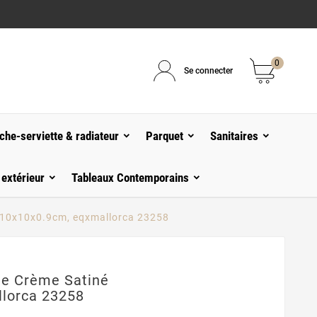
0
Se connecter
che-serviette & radiateur
Parquet
Sanitaires
 extérieur
Tableaux Contemporains
né 10x10x0.9cm, eqxmallorca 23258
ige Crème Satiné
lorca 23258