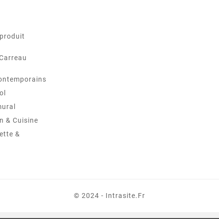
produit
 Carreau
ontemporains
ol
mural
in & Cuisine
ette &
© 2024 - Intrasite.fr