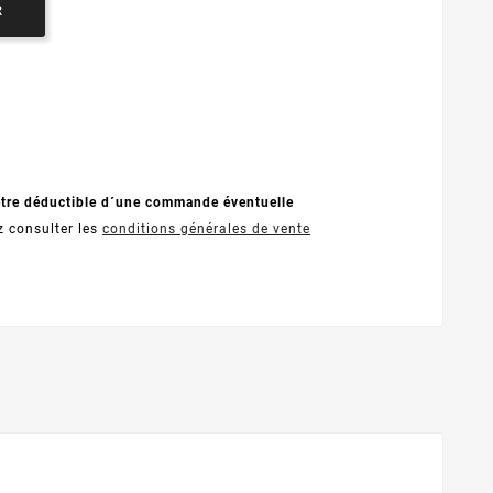
R
être déductible d´une commande éventuelle
z consulter les
conditions générales de vente