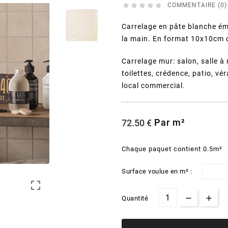





COMMENTAIRE (0)
Carrelage en pâte blanche éma
la main. En format 10x10cm c
Carrelage mur: salon, salle à 
toilettes, crédence, patio, vé
local commercial.
Par m²
72.50 €
Chaque paquet contient 0.5m²
Surface voulue en m² :

Quantité