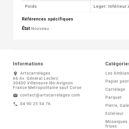
Poids
Leger: Inférieur
Références spécifiques
État
Nouveau
Informations
Catégorie
Artscarrelages
Les Ambia
location_on
66 Av. Général Leclerc
Papier pein
30400 Villeneuve-lès-Avignon
France Metropolitaine sauf Corse
Carrelage
contact@artscarrelages.com
email
Parquet
04 90 25 54 76
call
Pierre, Gale
Extérieur
Mosaiques ,
frises