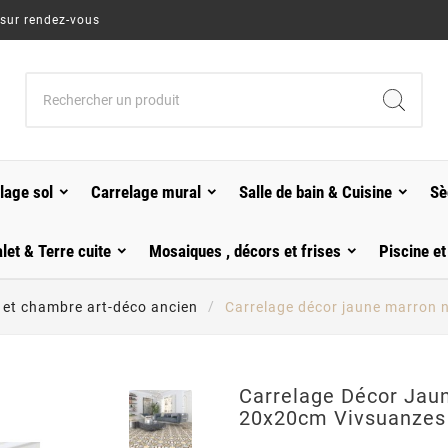
 sur rendez-vous
lage sol
Carrelage mural
Salle de bain & Cuisine
Sè
alet & Terre cuite
Mosaiques , décors et frises
Piscine et
 et chambre art-déco ancien
Carrelage décor jaune marron n
Carrelage Décor Jaun
20x20cm Vivsuanzes