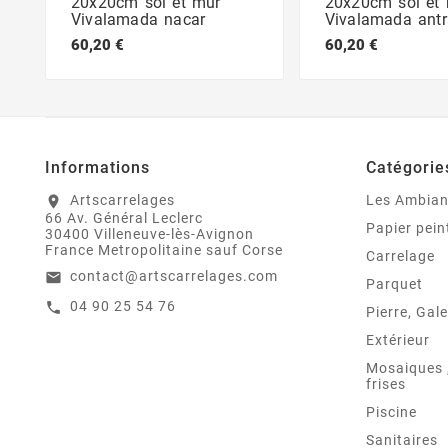
20x20cm sol et mur
20x20cm sol et
Vivalamada nacar
Vivalamada antr
60,20 €
60,20 €
Informations
Catégorie
Artscarrelages
Les Ambia
location_on
66 Av. Général Leclerc
Papier pein
30400 Villeneuve-lès-Avignon
France Metropolitaine sauf Corse
Carrelage
contact@artscarrelages.com
email
Parquet
04 90 25 54 76
call
Pierre, Gale
Extérieur
Mosaiques ,
frises
Piscine
Sanitaires