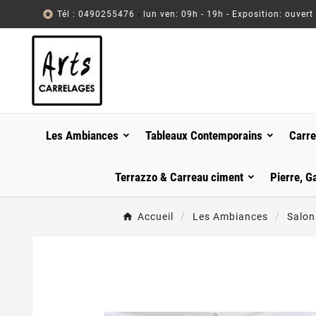

Tél : 0490255476
-
lun ven: 09h - 19h - Exposition: ouvert
Les Ambiances
Tableaux Contemporains
Carre
Terrazzo & Carreau ciment
Pierre, G
Accueil
Les Ambiances
Salon