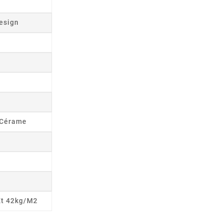
esign
s Cérame
Et 42kg/m2