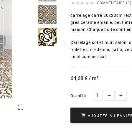





COMMENTAIRE (0)
carrelage carré 20x20cm rect
grès cérame émaillé, peut êtr
maison.Chaque boite contien
Carrelage sol et mur: salon, 
toilettes, crédence, patio, vé
local commercial.
64,68 € / m²
Quantité


AJOUTER AU PANIE