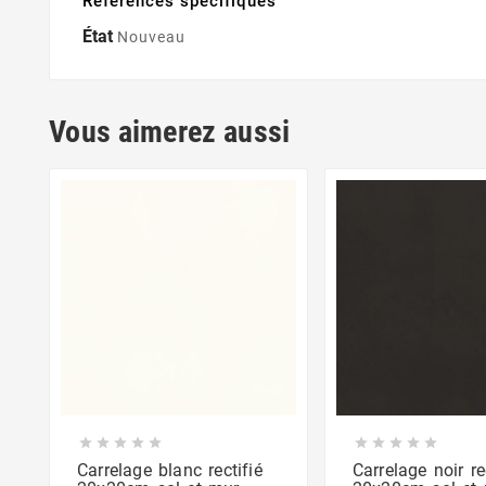
Références spécifiques
État
Nouveau
Vous aimerez aussi










Carrelage blanc rectifié
Carrelage noir re