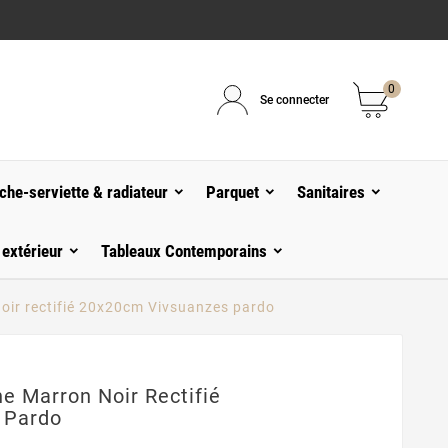
0
Se connecter
che-serviette & radiateur
Parquet
Sanitaires
 extérieur
Tableaux Contemporains
oir rectifié 20x20cm Vivsuanzes pardo
e Marron Noir Rectifié
 Pardo