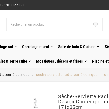
 sur rendez-vous
lage sol
Carrelage mural
Salle de bain & Cuisine
Sè
alet & Terre cuite
Mosaiques , décors et frises
Piscine et
diateur électrique
sèche-serviette radiateur électrique mir
Sèche-Serviette Radia
Design Contemporain
171x35cm