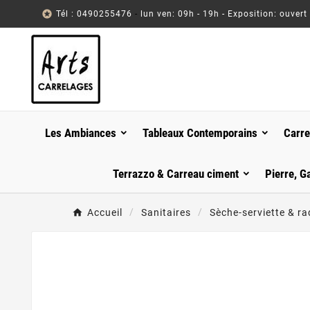

Tél : 0490255476
-
lun ven: 09h - 19h - Exposition: ouvert
Les Ambiances
Tableaux Contemporains
Carre
Terrazzo & Carreau ciment
Pierre, G
Accueil
Sanitaires
Sèche-serviette & ra