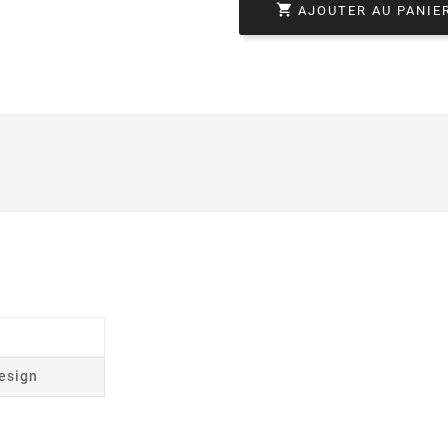

AJOUTER AU PANIE
esign