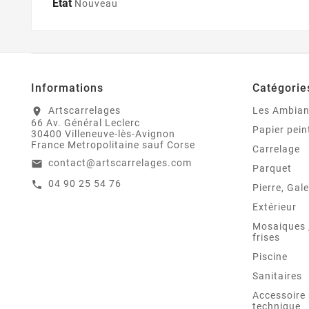
État
Nouveau
Informations
Catégorie
Artscarrelages
Les Ambia
location_on
66 Av. Général Leclerc
Papier pein
30400 Villeneuve-lès-Avignon
France Metropolitaine sauf Corse
Carrelage
contact@artscarrelages.com
email
Parquet
04 90 25 54 76
call
Pierre, Gale
Extérieur
Mosaiques ,
frises
Piscine
Sanitaires
Accessoire 
technique