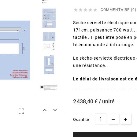





COMMENTAIRE (0)
Sèche serviette électrique co
171cm, puissance 700 watt , e
tactile . Il peut être posé en
télécommande à infrarouge.
Le sèche-serviette électrique 
une résistance.
Le délai de livraison est de
2 438,40 € / unité



Quantité