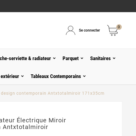
0
Se connecter
che-serviette & radiateur
Parquet
Sanitaires
 extérieur
Tableaux Contemporains
oir design contemporain Antxtotalmiroir 171x35cm
teur Électrique Miroir
 Antxtotalmiroir