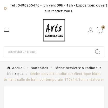
Tél : 0490255476
-
lun ven: 09h - 19h - Exposition: ouvert

sur rendez-vous
0

Accueil
Sanitaires
Sèche-serviette & radiateur
électrique
Sèche-serviette radiateur électrique blanc
brillant salle de bain contemporain 170x14.1cm antxtower