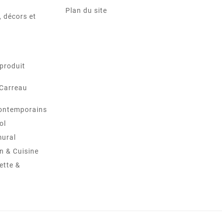
Plan du site
 décors et
produit
 Carreau
ontemporains
ol
mural
in & Cuisine
ette &