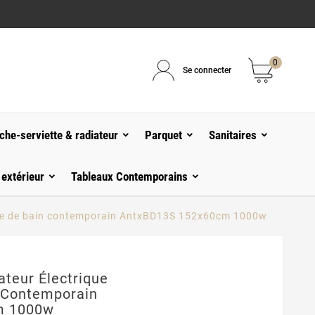
0
Se connecter
che-serviette & radiateur
Parquet
Sanitaires
 extérieur
Tableaux Contemporains
salle de bain contemporain AntxBD13S 152x60cm 1000w
ateur Électrique
n Contemporain
m 1000w