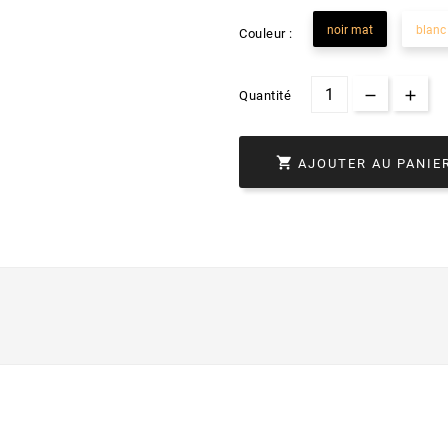
noir mat
blanc
Couleur :
Quantité

AJOUTER AU PANIE