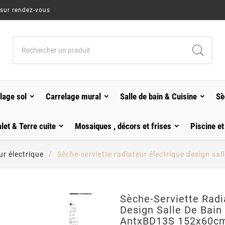
 sur rendez-vous
lage sol
Carrelage mural
Salle de bain & Cuisine
Sè
alet & Terre cuite
Mosaiques , décors et frises
Piscine et
ur électrique
Sèche-serviette radiateur électrique design 
Sèche-Serviette Radi
Design Salle De Bai
AntxBD13S 152x60c