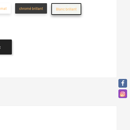
 mat
chromé brillant
Blanc brillant
R