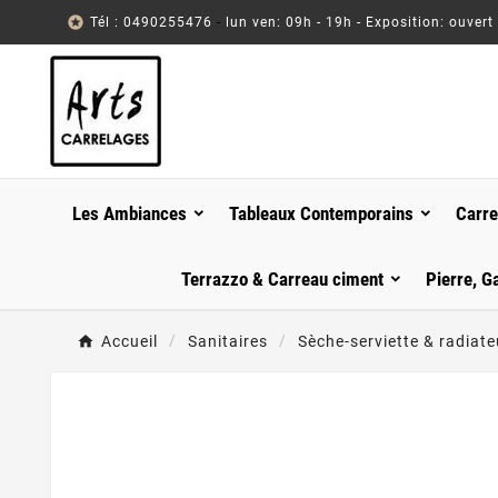

Tél : 0490255476
-
lun ven: 09h - 19h - Exposition: ouvert
Les Ambiances
Tableaux Contemporains
Carre
Terrazzo & Carreau ciment
Pierre, G
Accueil
Sanitaires
Sèche-serviette & radiate