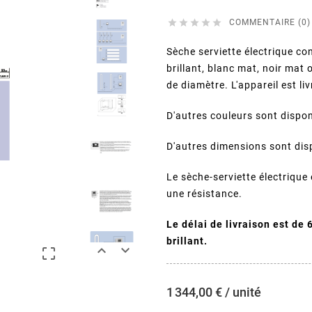





COMMENTAIRE (0)
Sèche serviette électrique c
brillant, blanc mat, noir ma
de diamètre. L'appareil est l
D'autres couleurs sont dispo
D'autres dimensions sont di
Le sèche-serviette électrique 
une résistance.
Le délai de livraison est de
brillant.



1 344,00 € / unité