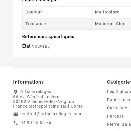
Couleur
Multicolore
Tendance
Moderne, Chic
Références spécifiques
État
Nouveau
Informations
Catégorie
Artscarrelages
Les Ambia
location_on
66 Av. Général Leclerc
Papier pein
30400 Villeneuve-lès-Avignon
France Metropolitaine sauf Corse
Carrelage
contact@artscarrelages.com
email
Parquet
04 90 25 54 76
call
Pierre, Gale