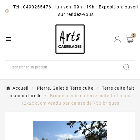
Tél : 0490255476
-
lun ven: 09h - 19h - Exposition: ouvert

sur rendez-vous
0

Accueil
Pierre, Galet & Terre cuite
Terre cuite fait
main naturelle
Brique pleine en terre cuite fait main
12x25x3cm vendu par caisse de 750 briques