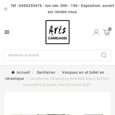
Tél : 0490255476
-
lun ven: 09h - 19h - Exposition: ouvert

sur rendez-vous
0

Accueil
Sanitaires
Vasques wc et bidet en
céramique
lavabo en céramique émaillée blanc brillant
scaxzefiro à poser 49x36x18cm 8207