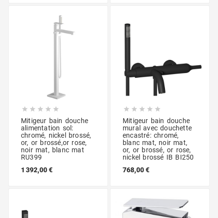










Mitigeur bain douche
Mitigeur bain douche
alimentation sol:
mural avec douchette
chromé, nickel brossé,
encastré: chromé,
or, or brossé,or rose,
blanc mat, noir mat,
noir mat, blanc mat
or, or brossé, or rose,
RU399
nickel brossé IB BI250
1 392,00 €
768,00 €