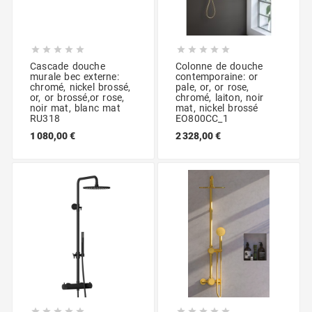










Cascade douche
Colonne de douche
murale bec externe:
contemporaine: or
chromé, nickel brossé,
pale, or, or rose,
or, or brossé,or rose,
chromé, laiton, noir
noir mat, blanc mat
mat, nickel brossé
RU318
EO800CC_1
1 080,00 €
2 328,00 €









