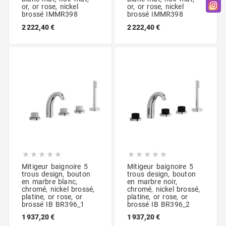
or, or rose, nickel
or, or rose, nickel
brossé IMMR398
brossé IMMR398
2 222,40 €
2 222,40 €










Mitigeur baignoire 5
Mitigeur baignoire 5
trous design, bouton
trous design, bouton
en marbre blanc,
en marbre noir,
chromé, nickel brossé,
chromé, nickel brossé,
platine, or rose, or
platine, or rose, or
brossé IB BR396_1
brossé IB BR396_2
1 937,20 €
1 937,20 €