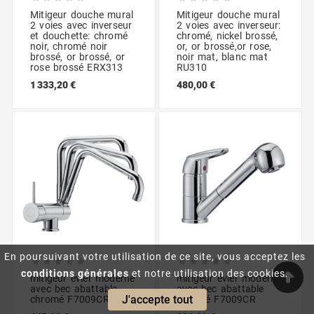
Mitigeur douche mural
Mitigeur douche mural
2 voies avec inverseur
2 voies avec inverseur:
et douchette: chromé
chromé, nickel brossé,
noir, chromé noir
or, or brossé,or rose,
brossé, or brossé, or
noir mat, blanc mat
rose brossé ERX313
RU310
1 333,20 €
480,00 €
En poursuivant votre utilisation de ce site, vous acceptez les










conditions générales
et notre utilisation des cookies.
mitigeur évier moderne
mitigeur évier moderne
avec bec abattable
avec bec abattable
J'accepte tout
chromé F7009CR
chromé F7009CR