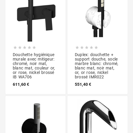










Douchette hygiénique
Duplex: douchette +
murale avec mitigeur:
support douche, socle
chromé, noir mat,
marbre blanc: chromé,
blanc mat, couleur or,
blanc mat, noir mat,
or rose, nickel brossé
or, or rose, nickel
IB WA706
brossé IMR022
611,60 €
551,40 €