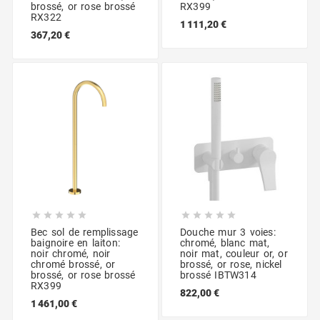
brossé, or rose brossé
RX399
RX322
1 111,20 €
367,20 €










Bec sol de remplissage
Douche mur 3 voies:
baignoire en laiton:
chromé, blanc mat,
noir chromé, noir
noir mat, couleur or, or
chromé brossé, or
brossé, or rose, nickel
brossé, or rose brossé
brossé IBTW314
RX399
822,00 €
1 461,00 €