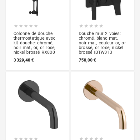










Colonne de douche
Douche mur 2 voies:
thermostatique avec
chromé, blanc mat,
kit douche: chromé,
noir mat, couleur or, or
noir mat, or, or rose,
brossé, or rose, nickel
nickel brossé RX800
brossé IBTW313
3 329,40 €
750,00 €









