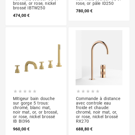
brossé, or rose, nickel
rose, or pâle ID250
brossé IBTW250
780,00 €
474,00 €










Mitigeur bain douche
Commande à distance
sur gorge 5 trous:
avec controle eau
chromé, blanc mat,
froide et chaude:
noir mat, or, or brossé,
chromé, noir mat, or,
or rose, nickel brossé
or rose, nickel brossé
IB BI396
RX270
960,00 €
688,80 €