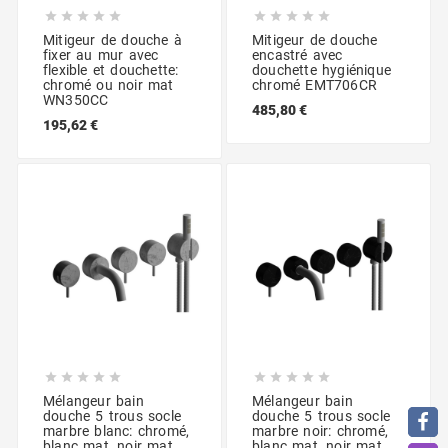










Mitigeur de douche à
Mitigeur de douche
fixer au mur avec
encastré avec
flexible et douchette:
douchette hygiénique
chromé ou noir mat
chromé EMT706CR
WN350CC
485,80 €
195,62 €










Mélangeur bain
Mélangeur bain
douche 5 trous socle
douche 5 trous socle
marbre blanc: chromé,
marbre noir: chromé,
blanc mat, noir mat,
blanc mat, noir mat,