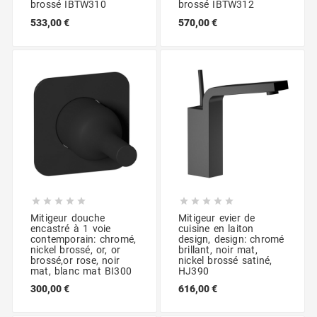
brossé IBTW310
brossé IBTW312
533,00 €
570,00 €










Mitigeur douche
Mitigeur evier de
encastré à 1 voie
cuisine en laiton
contemporain: chromé,
design, design: chromé
nickel brossé, or, or
brillant, noir mat,
brossé,or rose, noir
nickel brossé satiné,
mat, blanc mat BI300
HJ390
300,00 €
616,00 €