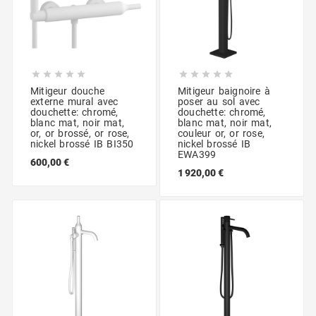










Mitigeur douche
Mitigeur baignoire à
externe mural avec
poser au sol avec
douchette: chromé,
douchette: chromé,
blanc mat, noir mat,
blanc mat, noir mat,
or, or brossé, or rose,
couleur or, or rose,
nickel brossé IB BI350
nickel brossé IB
EWA399
600,00 €
1 920,00 €