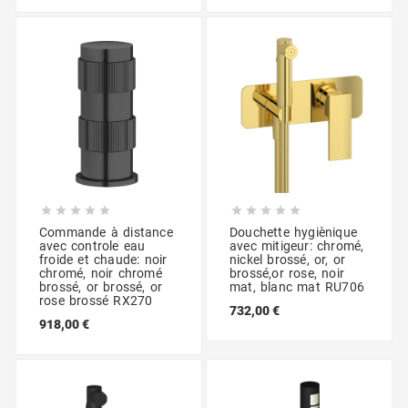










Commande à distance
Douchette hygiènique
avec controle eau
avec mitigeur: chromé,
froide et chaude: noir
nickel brossé, or, or
chromé, noir chromé
brossé,or rose, noir
brossé, or brossé, or
mat, blanc mat RU706
rose brossé RX270
732,00 €
918,00 €