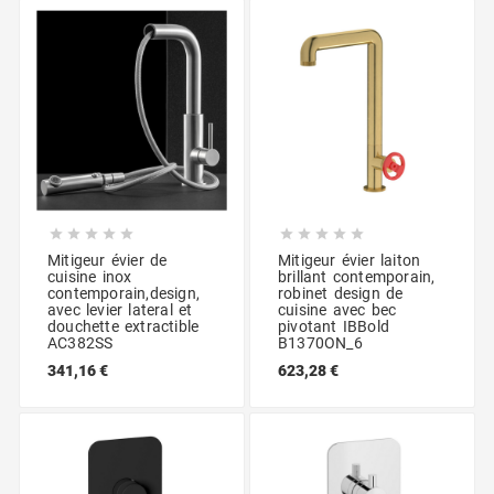










Mitigeur évier de
Mitigeur évier laiton
cuisine inox
brillant contemporain,
contemporain,design,
robinet design de
avec levier lateral et
cuisine avec bec
douchette extractible
pivotant IBBold
AC382SS
B1370ON_6
341,16 €
623,28 €