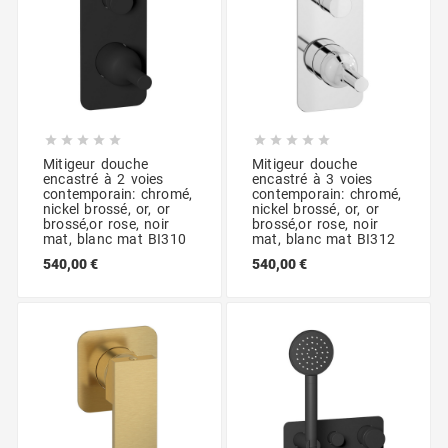










Mitigeur douche
Mitigeur douche
encastré à 2 voies
encastré à 3 voies
contemporain: chromé,
contemporain: chromé,
nickel brossé, or, or
nickel brossé, or, or
brossé,or rose, noir
brossé,or rose, noir
mat, blanc mat BI310
mat, blanc mat BI312
540,00 €
540,00 €