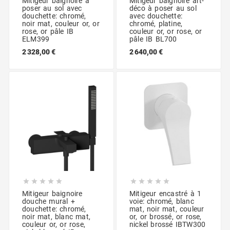
Mitigeur baignoire à
Mitigeur baignoire art-
poser au sol avec
déco à poser au sol
douchette: chromé,
avec douchette:
noir mat, couleur or, or
chromé, platine,
rose, or pâle IB
couleur or, or rose, or
ELM399
pâle IB BL700
2 328,00 €
2 640,00 €










Mitigeur baignoire
Mitigeur encastré à 1
douche mural +
voie: chromé, blanc
douchette: chromé,
mat, noir mat, couleur
noir mat, blanc mat,
or, or brossé, or rose,
couleur or, or rose,
nickel brossé IBTW300