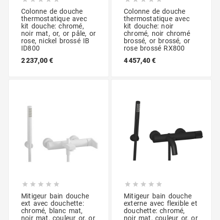
Colonne de douche
Colonne de douche
thermostatique avec
thermostatique avec
kit douche: chromé,
kit douche: noir
noir mat, or, or pâle, or
chromé, noir chromé
rose, nickel brossé IB
brossé, or brossé, or
ID800
rose brossé RX800
2 237,00 €
4 457,40 €










Mitigeur bain douche
Mitigeur bain douche
ext avec douchette:
externe avec flexible et
chromé, blanc mat,
douchette: chromé,
noir mat, couleur or, or
noir mat, couleur or, or