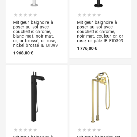










Mitigeur baignoire à
Mitigeur baignoire à
poser au sol avec
poser au sol avec
douchette: chromé,
douchette: chromé,
blanc mat, noir mat,
noir mat, couleur or, or
or, or brossé, or rose,
rose, or pâle IB EID399
nickel brossé IB BI399
1 776,00 €
1 968,00 €









