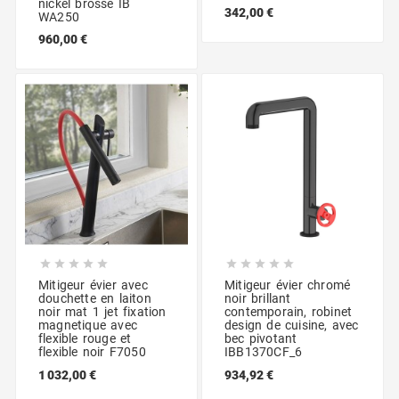
nickel brossé IB
342,00 €
WA250
960,00 €










Mitigeur évier avec
Mitigeur évier chromé
douchette en laiton
noir brillant
noir mat 1 jet fixation
contemporain, robinet
magnetique avec
design de cuisine, avec
flexible rouge et
bec pivotant
flexible noir F7050
IBB1370CF_6
1 032,00 €
934,92 €