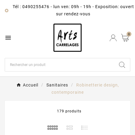
Tél : 0490255476
-
lun ven: 09h - 19h - Exposition: ouvert

sur rendez-vous
0

Accueil
Sanitaires
Robinetterie design,
contemporaine
179 produits