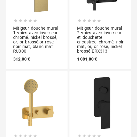










Mitigeur douche mural
Mitigeur douche mural
1 voies avec inverseur:
2 voies avec inverseur
chromé, nickel brossé,
et douchette
or, or brossé,or rose,
encastrée: chromé, noir
noir mat, blanc mat
mat, or, or rose, nickel
RU300
brossé ERX313
312,00 €
1 081,80 €









