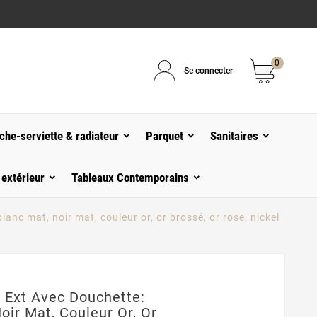
0
Se connecter
che-serviette & radiateur
Parquet
Sanitaires
 extérieur
Tableaux Contemporains
anc mat, noir mat, couleur or, or brossé, or rose, nickel
 Ext Avec Douchette:
oir Mat, Couleur Or, Or