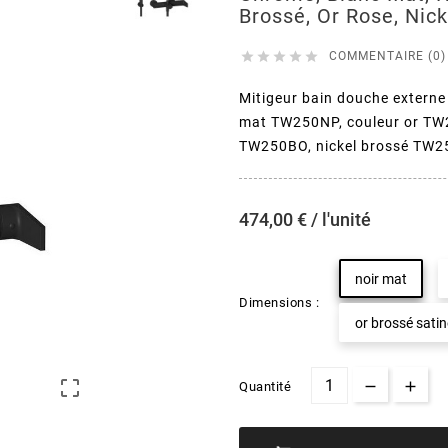
Brossé, Or Rose, Nic





COMMENTAIRE (0)
Mitigeur bain douche externe
mat TW250NP, couleur or TW
TW250BO, nickel brossé TW2
474,00 € / l'unité
noir mat
Dimensions :
or brossé satin

Quantité