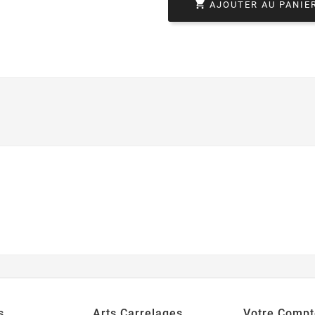

AJOUTER AU PANIE
s
Arts Carrelages
Votre Compt