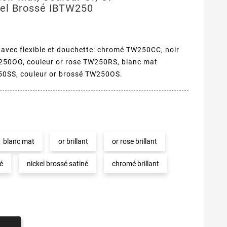
kel Brossé IBTW250
 avec flexible et douchette: chromé TW250CC, noir
250OO, couleur or rose TW250RS, blanc mat
50SS, couleur or brossé TW250OS.
blanc mat
or brillant
or rose brillant
é
nickel brossé satiné
chromé brillant