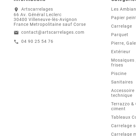
Artscarrelages
Les Ambia
location_on
66 Av. Général Leclerc
Papier pein
30400 Villeneuve-lès-Avignon
France Metropolitaine sauf Corse
Carrelage
contact@artscarrelages.com
email
Parquet
04 90 25 54 76
call
Pierre, Gale
Extérieur
Mosaiques ,
frises
Piscine
Sanitaires
Accessoire 
technique
Terrazzo &
ciment
Tableaux C
Carrelage s
Carrelage 