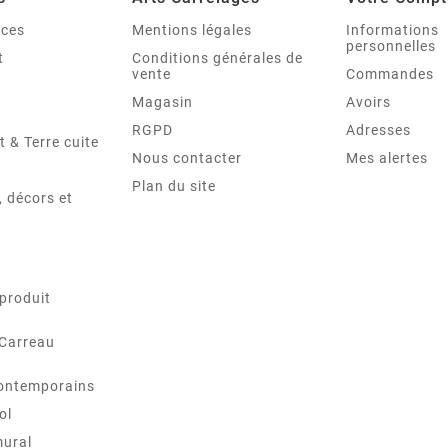
nces
Mentions légales
Informations
personnelles
t
Conditions générales de
vente
Commandes
Magasin
Avoirs
RGPD
Adresses
t & Terre cuite
Nous contacter
Mes alertes
Plan du site
 décors et
produit
 Carreau
ontemporains
ol
mural