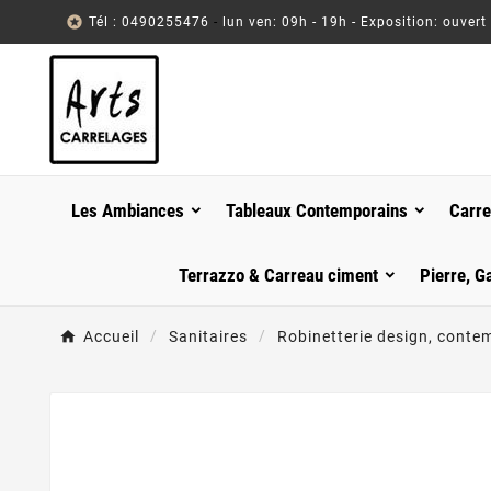

Tél : 0490255476
-
lun ven: 09h - 19h - Exposition: ouvert
Les Ambiances
Tableaux Contemporains
Carre
Terrazzo & Carreau ciment
Pierre, G
Accueil
Sanitaires
Robinetterie design, conte