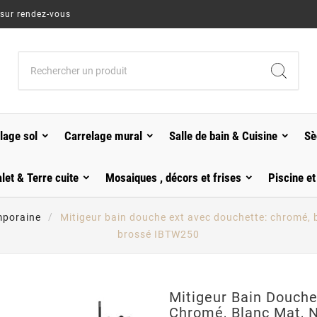
 sur rendez-vous
lage sol
Carrelage mural
Salle de bain & Cuisine
Sè
alet & Terre cuite
Mosaiques , décors et frises
Piscine et
mporaine
Mitigeur bain douche ext avec douchette: chromé, bl
brossé IBTW250
Mitigeur Bain Douche
Chromé, Blanc Mat, N