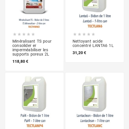










Minéralisant TS pour
Nettoyant acide
consolider er
concentré LANTA6 1L
imperméabiliser les
31,20 €
supports poreux 2L
118,80 €