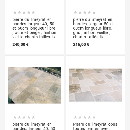










pierre du limeyrat en
pierre du limeyrat en
bandes largeur 40, 50
bandes, largeur 50 et
et 60cm longueur libre
60cm longueur libre,
, ocre et beige , finition
gris ,finition vieillie ,
vieillie chants taillés lix
chants taillés lix
240,00 €
216,00 €










pierre du limeyrat en
Pierre du limeyrat opus
bandes, largeur 40, 50
toutes teintes avec