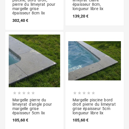
piscine, bord droit,
limeyrat claire
pierre du limeyrat pour
épaisseur 8cm,
margelle grise
longueur libre lix
épaisseur 8cm lix
139,20 €
302,40 €










Margelle pierre du
Margelle piscine bord
limeyrat d'angle pour
droit pierre du limeyrat
margelle grise
grise épaisseur 5cm
épaisseur 5cm lix
longueur libre lix
105,60 €
105,60 €