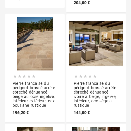
204,00 €










Pierre française du
Pierre française du
périgord brossé arrête
périgord brossé arrête
ébreché dénuancé
ébreché dénuancé
beige au ocre ingélive,
ivoire à beige, ingélive,
intérieur extérieur, ocx
intérieur, ocx ségala
bouriane rustique
rustique
196,20 €
144,00 €