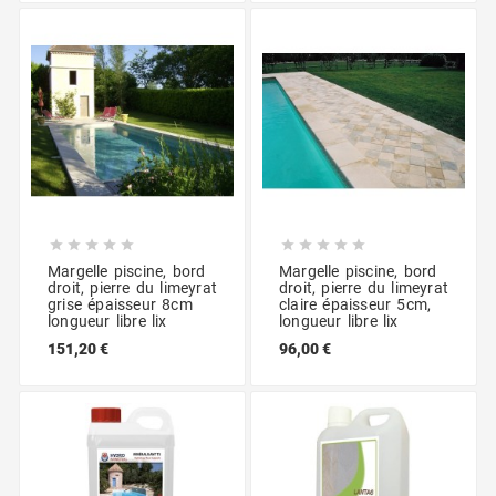










Margelle piscine, bord
Margelle piscine, bord
droit, pierre du limeyrat
droit, pierre du limeyrat
grise épaisseur 8cm
claire épaisseur 5cm,
longueur libre lix
longueur libre lix
151,20 €
96,00 €