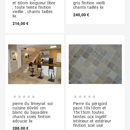
et 60cm longueur libre
gris finition vieilli
, toute teinte finition
chants taillés lix
vieillie , chants taillés
240,00 €
lix
216,00 €










pierre du limeyrat sol
Pierre du périgord
cuisine 60x90 cm
pavé 10x10cm et
blanc du bayadère
15x15cm toutes
chants sciés finition
teintes ocx ingélif
adoucie lix
intérieur et extérieur
finition scié usé
288,00 €