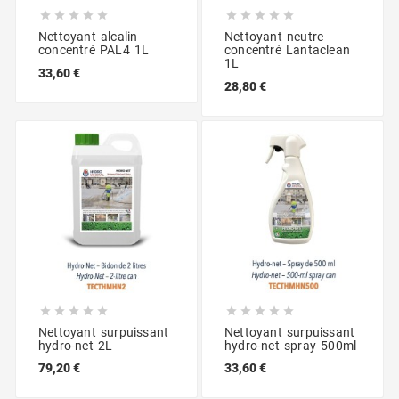










Nettoyant alcalin
Nettoyant neutre
concentré PAL4 1L
concentré Lantaclean
1L
33,60 €
28,80 €










Nettoyant surpuissant
Nettoyant surpuissant
hydro-net 2L
hydro-net spray 500ml
79,20 €
33,60 €