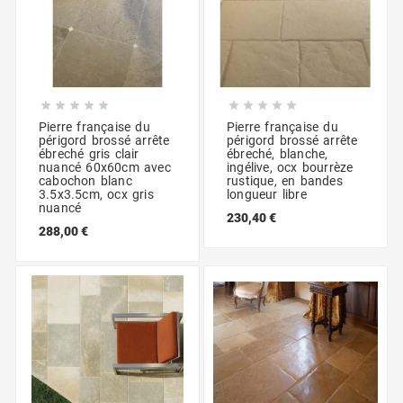










Pierre française du
Pierre française du
périgord brossé arrête
périgord brossé arrête
ébreché gris clair
ébreché, blanche,
nuancé 60x60cm avec
ingélive, ocx bourrèze
cabochon blanc
rustique, en bandes
3.5x3.5cm, ocx gris
longueur libre
nuancé
230,40 €
288,00 €