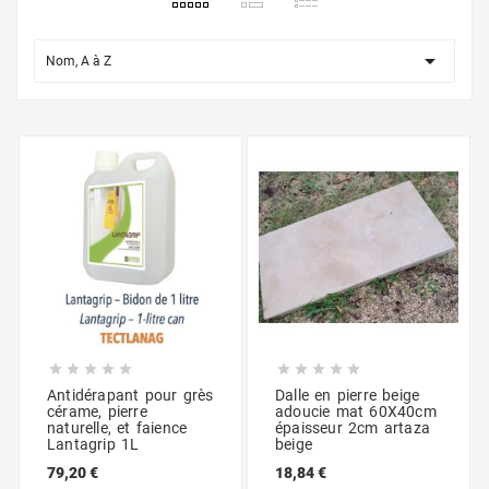

Nom, A à Z










Antidérapant pour grès
Dalle en pierre beige
cérame, pierre
adoucie mat 60X40cm
naturelle, et faience
épaisseur 2cm artaza
Lantagrip 1L
beige
79,20 €
18,84 €