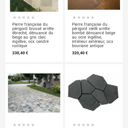










Pierre française du
Pierre française du
périgord brossé arrête
périgord vieilli arrête
ébreché, dénuancé du
bombé dénuancé beige
beige au gris clair,
au ocre ingélive,
ingélive, ocx cendré
intérieur extérieur, ocx
rustique
bouriane antique
230,40 €
320,40 €









