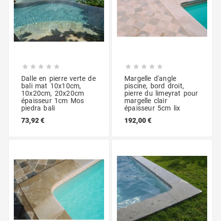










Dalle en pierre verte de
Margelle d'angle
bali mat 10x10cm,
piscine, bord droit,
10x20cm, 20x20cm
pierre du limeyrat pour
épaisseur 1cm Mos
margelle clair
piedra bali
épaisseur 5cm lix
73,92 €
192,00 €